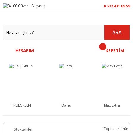
0 532 431 69 59
ARA
HESABIM
SEPETİM
TRUEGREEN
Datsu
Max Extra
Toplam 4 ürün
Stoktakiler