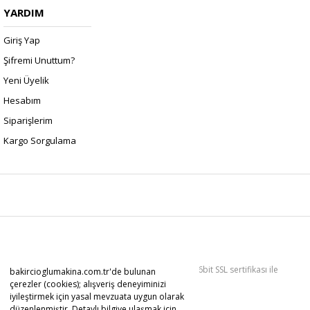
YARDIM
Giriş Yap
Şifremi Unuttum?
Yeni Üyelik
Hesabım
Siparişlerim
Kargo Sorgulama
Copyright 2022 © Kredi kartı bilgileriniz 256bit SSL sertifikası ile
bakircioglumakina.com.tr'de bulunan
korunmaktadır.
çerezler (cookies); alışveriş deneyiminizi
iyileştirmek için yasal mevzuata uygun olarak
düzenlenmiştir. Detaylı bilgiye ulaşmak için