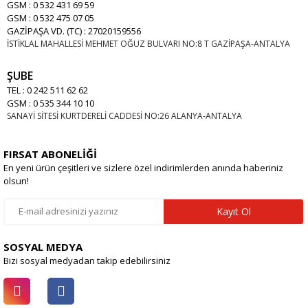
GSM : 0 532 431 69 59
GSM : 0 532 475 07 05
GAZİPAŞA VD. (TC) : 27020159556
İSTİKLAL MAHALLESİ MEHMET OĞUZ BULVARI NO:8 T GAZİPAŞA-ANTALYA
ŞUBE
TEL : 0 242 511 62 62
GSM : 0 535 344 10 10
SANAYİ SİTESİ KURTDERELİ CADDESİ NO:26 ALANYA-ANTALYA
FIRSAT ABONELİĞİ
En yeni ürün çeşitleri ve sizlere özel indirimlerden anında haberiniz
olsun!
Kayıt Ol
SOSYAL MEDYA
Bizi sosyal medyadan takip edebilirsiniz