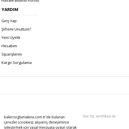
Havale Bildirim Formu
YARDIM
Giriş Yap
Şifremi Unuttum?
Yeni Üyelik
Hesabım
Siparişlerim
Kargo Sorgulama
Copyright 2022 © Kredi kartı bilgileriniz 256bit SSL sertifikası ile
bakircioglumakina.com.tr'de bulunan
korunmaktadır.
çerezler (cookies); alışveriş deneyiminizi
iyileştirmek için yasal mevzuata uygun olarak