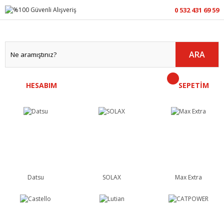
0 532 431 69 59
ARA
HESABIM
SEPETİM
Datsu
SOLAX
Max Extra