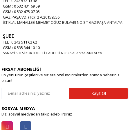
TEL : 0 242 572 13 38
GSM : 0 532 431 69 59
GSM : 0 532 475 07 05
GAZİPAŞA VD. (TC) : 27020159556
İSTİKLAL MAHALLESİ MEHMET OĞUZ BULVARI NO:8 T GAZİPAŞA-ANTALYA
ŞUBE
TEL : 0 242 511 62 62
GSM : 0 535 344 10 10
SANAYİ SİTESİ KURTDERELİ CADDESİ NO:26 ALANYA-ANTALYA
FIRSAT ABONELİĞİ
En yeni ürün çeşitleri ve sizlere özel indirimlerden anında haberiniz
olsun!
Kayıt Ol
SOSYAL MEDYA
Bizi sosyal medyadan takip edebilirsiniz