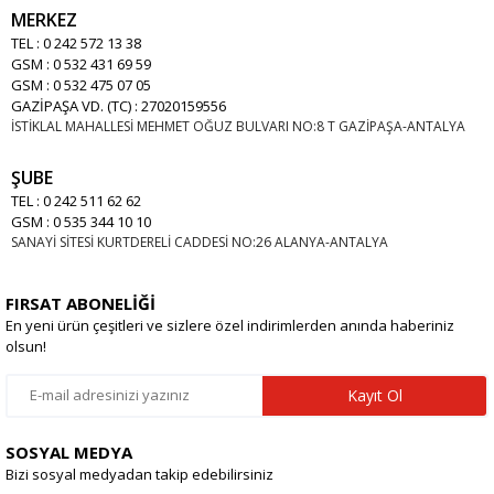
MERKEZ
TEL : 0 242 572 13 38
GSM : 0 532 431 69 59
GSM : 0 532 475 07 05
GAZİPAŞA VD. (TC) : 27020159556
İSTİKLAL MAHALLESİ MEHMET OĞUZ BULVARI NO:8 T GAZİPAŞA-ANTALYA
ŞUBE
TEL : 0 242 511 62 62
GSM : 0 535 344 10 10
SANAYİ SİTESİ KURTDERELİ CADDESİ NO:26 ALANYA-ANTALYA
FIRSAT ABONELİĞİ
En yeni ürün çeşitleri ve sizlere özel indirimlerden anında haberiniz
olsun!
Kayıt Ol
SOSYAL MEDYA
Bizi sosyal medyadan takip edebilirsiniz