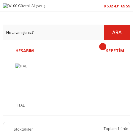
0 532 431 69 59
ARA
HESABIM
SEPETİM
ITAL
Toplam 1 ürün
Stoktakiler