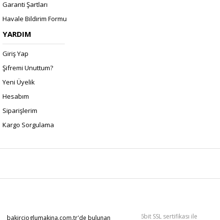
Garanti Şartları
Havale Bildirim Formu
YARDIM
Giriş Yap
Şifremi Unuttum?
Yeni Üyelik
Hesabım
Siparişlerim
Kargo Sorgulama
Copyright 2022 © Kredi kartı bilgileriniz 256bit SSL sertifikası ile
bakircioglumakina.com.tr'de bulunan