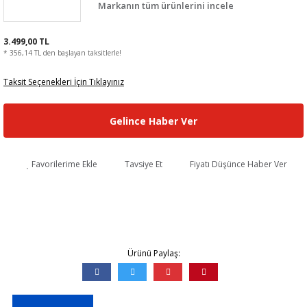
Markanın tüm ürünlerini incele
3.499,00 TL
* 356,14 TL den başlayan taksitlerle!
Taksit Seçenekleri İçin Tıklayınız
Gelince Haber Ver
Favorilerime Ekle
Tavsiye Et
Fiyatı Düşünce Haber Ver
Ürünü Paylaş: