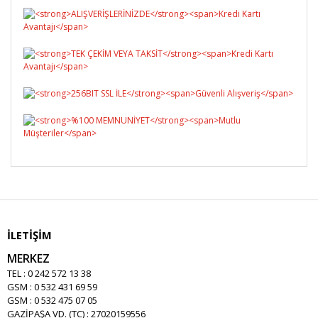
İLETİŞİM
MERKEZ
TEL : 0 242 572 13 38
GSM : 0 532 431 69 59
GSM : 0 532 475 07 05
GAZİPAŞA VD. (TC) : 27020159556