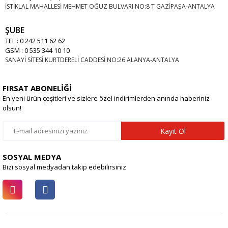
İSTİKLAL MAHALLESİ MEHMET OĞUZ BULVARI NO:8 T GAZİPAŞA-ANTALYA
ŞUBE
TEL : 0 242 511 62 62
GSM : 0 535 344 10 10
SANAYİ SİTESİ KURTDERELİ CADDESİ NO:26 ALANYA-ANTALYA
FIRSAT ABONELİĞİ
En yeni ürün çeşitleri ve sizlere özel indirimlerden anında haberiniz
olsun!
Kayıt Ol
SOSYAL MEDYA
Bizi sosyal medyadan takip edebilirsiniz