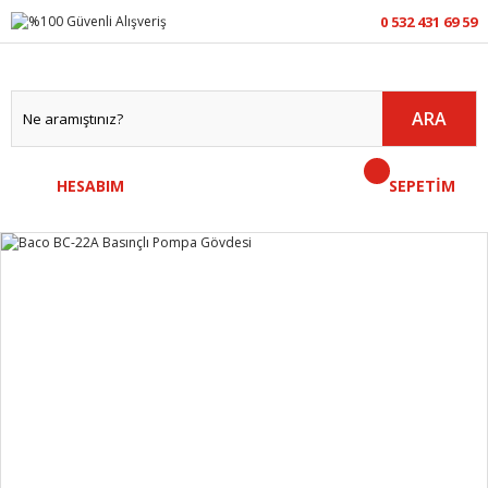
0 532 431 69 59
ARA
HESABIM
SEPETİM