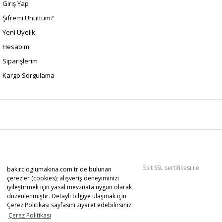
Giriş Yap
Şifremi Unuttum?
Yeni Üyelik
Hesabım
Siparişlerim
Kargo Sorgulama
Copyright 2022 © Kredi kartı bilgileriniz 256bit SSL sertifikası ile
bakircioglumakina.com.tr'de bulunan
korunmaktadır.
çerezler (cookies); alışveriş deneyiminizi
iyileştirmek için yasal mevzuata uygun olarak
düzenlenmiştir. Detaylı bilgiye ulaşmak için
Çerez Politikası sayfasını ziyaret edebilirsiniz.
Çerez Politikası