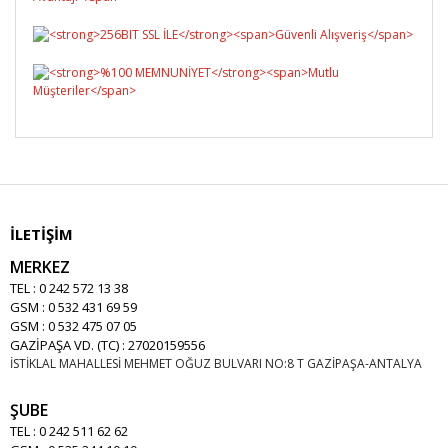
İLETİŞİM
MERKEZ
TEL : 0 242 572 13 38
GSM : 0 532 431 69 59
GSM : 0 532 475 07 05
GAZİPAŞA VD. (TC) : 27020159556
İSTİKLAL MAHALLESİ MEHMET OĞUZ BULVARI NO:8 T GAZİPAŞA-ANTALYA
ŞUBE
TEL : 0 242 511 62 62