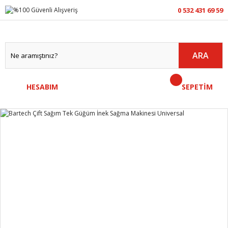
0 532 431 69 59
ARA
HESABIM
SEPETİM