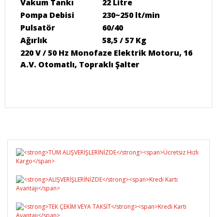
Vakum Tankı
22 Litre
Pompa Debisi
230~250 lt/min
Pulsatör
60/40
Ağırlık
58,5 / 57 Kg
220 V / 50 Hz Monofaze Elektrik Motoru, 16
A.V. Otomatlı, Topraklı Şalter
Bu ürüne ilk yorumu siz yapın!
Yorum Yaz