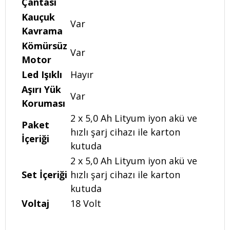
Çantası
Kauçuk
Var
Kavrama
Kömürsüz
Var
Motor
Led Işıklı
Hayır
Aşırı Yük
Var
Koruması
2 x 5,0 Ah Lityum iyon akü ve
Paket
hızlı şarj cihazı ile karton
İçeriği
kutuda
2 x 5,0 Ah Lityum iyon akü ve
Set İçeriği
hızlı şarj cihazı ile karton
kutuda
Voltaj
18 Volt