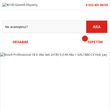
0 532 431 69 59
ARA
HESABIM
SEPETİM