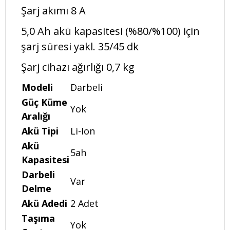
Şarj akımı 8 A
5,0 Ah akü kapasitesi (%80/%100) için
şarj süresi yakl. 35/45 dk
Şarj cihazı ağırlığı 0,7 kg
Modeli
Darbeli
Güç Küme
Yok
Aralığı
Akü Tipi
Li-Ion
Akü
5ah
Kapasitesi
Darbeli
Var
Delme
Akü Adedi
2 Adet
Taşıma
Yok