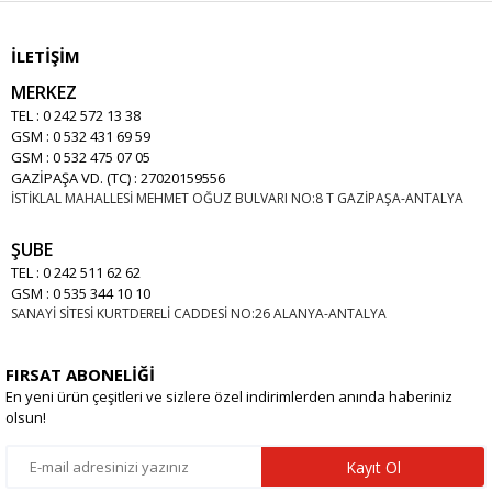
İLETİŞİM
MERKEZ
TEL : 0 242 572 13 38
GSM : 0 532 431 69 59
GSM : 0 532 475 07 05
GAZİPAŞA VD. (TC) : 27020159556
İSTİKLAL MAHALLESİ MEHMET OĞUZ BULVARI NO:8 T GAZİPAŞA-ANTALYA
ŞUBE
TEL : 0 242 511 62 62
GSM : 0 535 344 10 10
SANAYİ SİTESİ KURTDERELİ CADDESİ NO:26 ALANYA-ANTALYA
FIRSAT ABONELİĞİ
En yeni ürün çeşitleri ve sizlere özel indirimlerden anında haberiniz
olsun!
Kayıt Ol