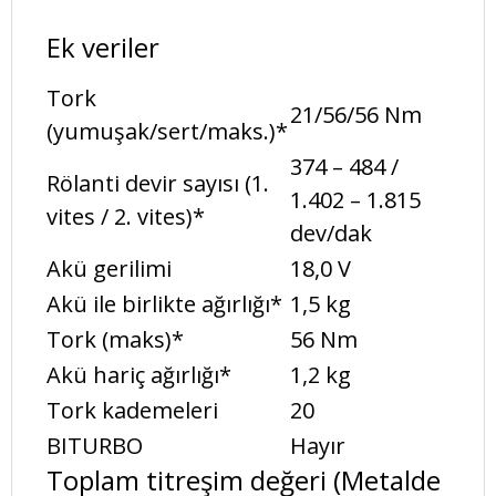
Ek veriler
Tork
21/56/56 Nm
(yumuşak/sert/maks.)*
374 – 484 /
Rölanti devir sayısı (1.
1.402 – 1.815
vites / 2. vites)*
dev/dak
Akü gerilimi
18,0 V
Akü ile birlikte ağırlığı*
1,5 kg
Tork (maks)*
56 Nm
Akü hariç ağırlığı*
1,2 kg
Tork kademeleri
20
BITURBO
Hayır
Toplam titreşim değeri (Metalde