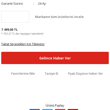
Garanti Süresi
24 Ay
Markanın tüm ürünlerini incele
7.499,00 TL
* 763,27 TL den başlayan taksitlerle!
Taksit Seçenekleri İçin Tıklayınız
Gelince Haber Ver
Favorilerime Ekle
Tavsiye Et
Fiyatı Düşünce Haber Ver
Ürünü Paylaş: