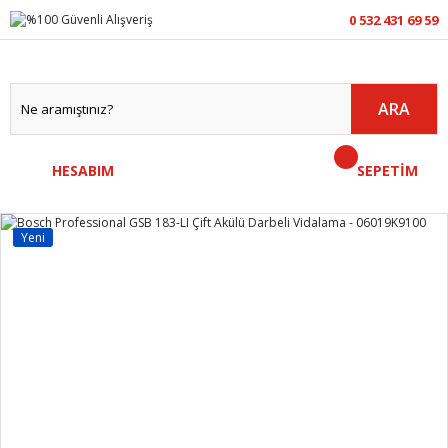
0 532 431 69 59
ARA
HESABIM
SEPETİM
Yeni