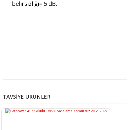
belirsizliği= 5 dB.
Bu ürüne ilk yorumu siz yapın!
TAVSİYE ÜRÜNLER
Yorum Yaz