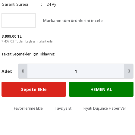
Garanti Süresi
24 Ay
Markanın tüm ürünlerini incele
3.999,00 TL
* 407,03 TL den başlayan taksitlerle!
Taksit Seçenekleri İçin Tıklayınız
Adet
Sepete Ekle
HEMEN AL
Favorilerime Ekle
Tavsiye Et
Fiyatı Düşünce Haber Ver