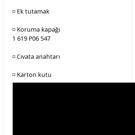
◽ Ek tutamak
◽ Koruma kapağı
1 619 P06 547
◽ Cıvata anahtarı
◽ Karton kutu