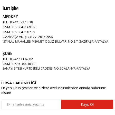
İLETİŞİM
MERKEZ
TEL : 0 242 572 13 38
GSM : 0 532 431 69 59
GSM : 0 532 475 07 05
GAZİPAŞA VD. (TC) : 27020159556
İSTİKLAL MAHALLESİ MEHMET OĞUZ BULVARI NO:8 T GAZİPAŞA-ANTALYA
ŞUBE
TEL : 0 242 511 62 62
GSM : 0 535 344 10 10
SANAYİ SİTESİ KURTDERELİ CADDESİ NO:26 ALANYA-ANTALYA
FIRSAT ABONELİĞİ
En yeni ürün çeşitleri ve sizlere özel indirimlerden anında haberiniz
olsun!
Kayıt Ol