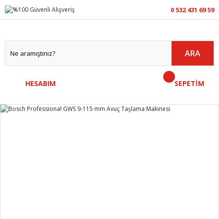
0 532 431 69 59
ARA
HESABIM
SEPETİM