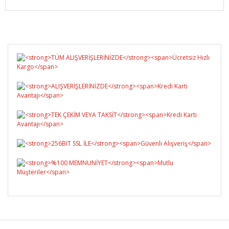
Bu ürüne ilk yorumu siz yapın!
Yorum Yaz