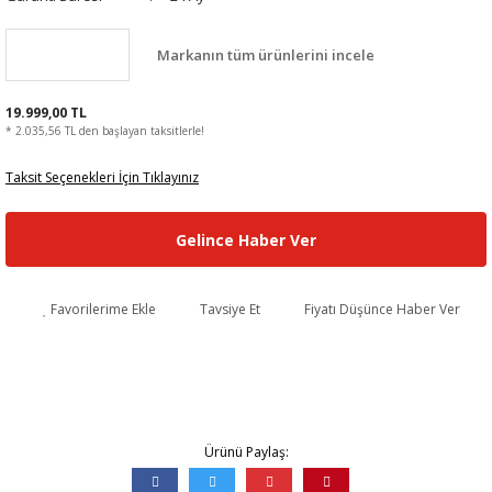
Markanın tüm ürünlerini incele
19.999,00 TL
* 2.035,56 TL den başlayan taksitlerle!
Taksit Seçenekleri İçin Tıklayınız
Gelince Haber Ver
Favorilerime Ekle
Tavsiye Et
Fiyatı Düşünce Haber Ver
Ürünü Paylaş: