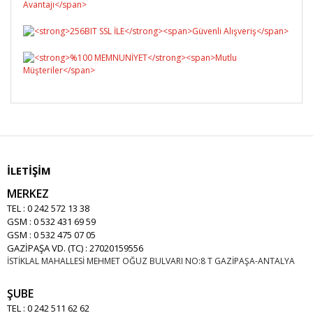
İLETİŞİM
MERKEZ
TEL : 0 242 572 13 38
GSM : 0 532 431 69 59
GSM : 0 532 475 07 05
GAZİPAŞA VD. (TC) : 27020159556
İSTİKLAL MAHALLESİ MEHMET OĞUZ BULVARI NO:8 T GAZİPAŞA-ANTALYA
ŞUBE
TEL : 0 242 511 62 62