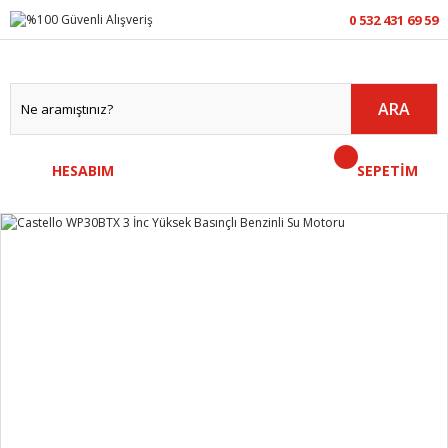
0 532 431 69 59
ARA
HESABIM
SEPETİM