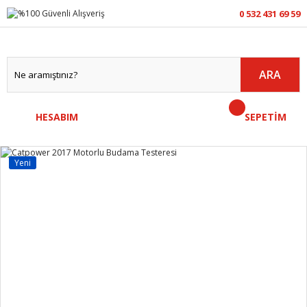
0 532 431 69 59
ARA
HESABIM
SEPETİM
Yeni