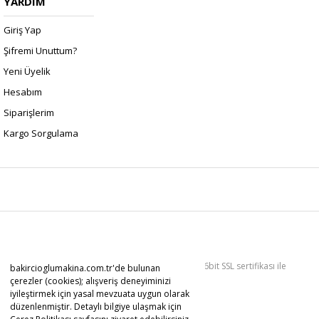
YARDIM
Giriş Yap
Şifremi Unuttum?
Yeni Üyelik
Hesabım
Siparişlerim
Kargo Sorgulama
Copyright 2022 © Kredi kartı bilgileriniz 256bit SSL sertifikası ile
bakircioglumakina.com.tr'de bulunan
korunmaktadır.
çerezler (cookies); alışveriş deneyiminizi
iyileştirmek için yasal mevzuata uygun olarak
düzenlenmiştir. Detaylı bilgiye ulaşmak için