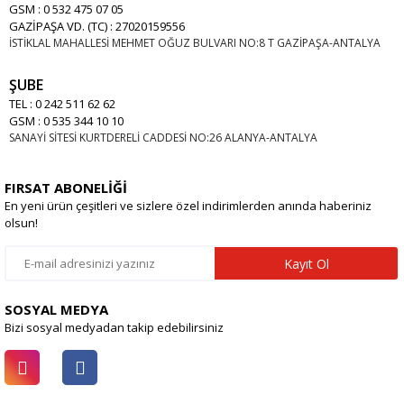
GSM : 0 532 475 07 05
GAZİPAŞA VD. (TC) : 27020159556
İSTİKLAL MAHALLESİ MEHMET OĞUZ BULVARI NO:8 T GAZİPAŞA-ANTALYA
ŞUBE
TEL : 0 242 511 62 62
GSM : 0 535 344 10 10
SANAYİ SİTESİ KURTDERELİ CADDESİ NO:26 ALANYA-ANTALYA
FIRSAT ABONELİĞİ
En yeni ürün çeşitleri ve sizlere özel indirimlerden anında haberiniz
olsun!
Kayıt Ol
SOSYAL MEDYA
Bizi sosyal medyadan takip edebilirsiniz