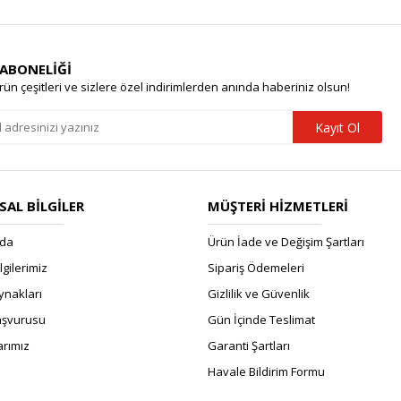
 ABONELİĞİ
rün çeşitleri ve sizlere özel indirimlerden anında haberiniz olsun!
Kayıt Ol
AL BİLGİLER
MÜŞTERİ HİZMETLERİ
zda
Ürün İade ve Değişim Şartları
ilgilerimiz
Sipariş Ödemeleri
ynakları
Gizlilik ve Güvenlik
Başvurusu
Gün İçinde Teslimat
rımız
Garanti Şartları
Havale Bildirim Formu