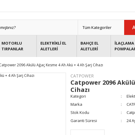
MOTORLU
ELEKTRİKLİ EL
BAHÇE EL
İLAÇLAMA 
TIRPANLAR
ALETLERİ
ALETLERİ
POMPALA
Catpower 2096 Akülü Ağaç Kesme 4 Ah Akü + 4 Ah Şarj Cihazı
CATPOWER
Catpower 2096 Akülü
Cihazı
Kategori
Elekt
Marka
CAT
Stok Kodu
Catp
Garanti Süresi
24 A