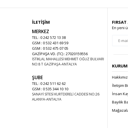
İLETİŞİM
FIRSAT
En yeni ü
MERKEZ
TEL : 0 242 572 13 38
GSM : 0 532 431 69 59
GSM : 0 532 475 07 05
GAZİPAŞA VD. (TC) : 27020159556
İSTİKLAL MAHALLESİ MEHMET OĞUZ BULVARI
NO:8 T GAZİPAŞA-ANTALYA
KURUMS
ŞUBE
Hakkımı
TEL : 0 242 511 62 62
İletişim B
GSM : 0 535 344 10 10
İnsan Ka
SANAYİ SİTESİ KURTDERELİ CADDESİ NO:26
ALANYA-ANTALYA
Bayilik 
Mağazala