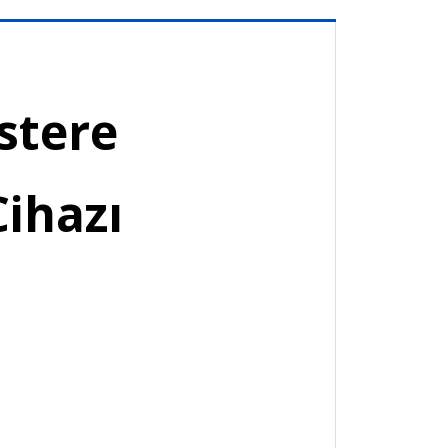
stere
Cihazı