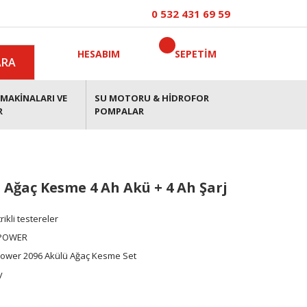
0 532 431 69 59
HESABIM
SEPETİM
ARA
MAKİNALARI VE
SU MOTORU & HİDROFOR
R
POMPALAR
 Ağaç Kesme 4 Ah Akü + 4 Ah Şarj
rikli testereler
POWER
ower 2096 Akülü Ağaç Kesme Set
y