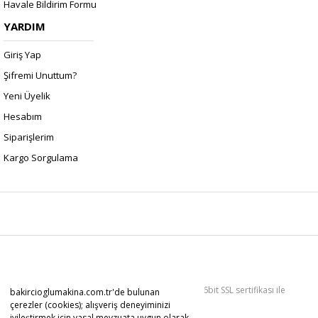
Havale Bildirim Formu
YARDIM
Giriş Yap
Şifremi Unuttum?
Yeni Üyelik
Hesabım
Siparişlerim
Kargo Sorgulama
Copyright 2022 © Kredi kartı bilgileriniz 256bit SSL sertifikası ile
bakircioglumakina.com.tr'de bulunan
korunmaktadır.
çerezler (cookies); alışveriş deneyiminizi
iyileştirmek için yasal mevzuata uygun olarak