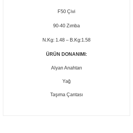
F50 Çivi
90-40 Zımba
N.Kg: 1.48 – B.Kg:1.58
ÜRÜN DONANIMI:
Alyan Anahtarı
Yağ
Taşıma Çantası
Bu ürüne ilk yorumu siz yapın!