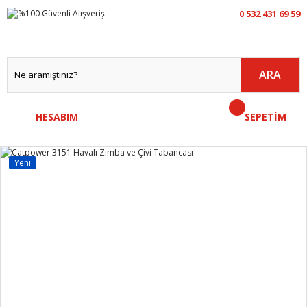
0 532 431 69 59
ARA
HESABIM
SEPETİM
Yeni