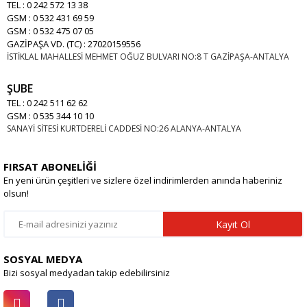
TEL : 0 242 572 13 38
GSM : 0 532 431 69 59
GSM : 0 532 475 07 05
GAZİPAŞA VD. (TC) : 27020159556
İSTİKLAL MAHALLESİ MEHMET OĞUZ BULVARI NO:8 T GAZİPAŞA-ANTALYA
ŞUBE
TEL : 0 242 511 62 62
GSM : 0 535 344 10 10
SANAYİ SİTESİ KURTDERELİ CADDESİ NO:26 ALANYA-ANTALYA
FIRSAT ABONELİĞİ
En yeni ürün çeşitleri ve sizlere özel indirimlerden anında haberiniz
olsun!
Kayıt Ol
SOSYAL MEDYA
Bizi sosyal medyadan takip edebilirsiniz