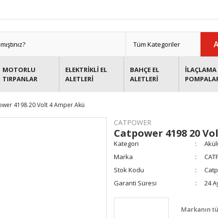
MOTORLU
ELEKTRİKLİ EL
BAHÇE EL
İLAÇLAMA 
TIRPANLAR
ALETLERİ
ALETLERİ
POMPALA
ower 4198 20 Volt 4 Amper Akü
CATPOWER
Catpower 4198 20 Vo
Kategori
Akül
Marka
CAT
Stok Kodu
Catp
Garanti Süresi
24 A
Markanın tü