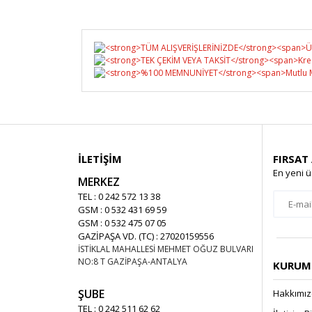
İLETİŞİM
FIRSAT
En yeni ü
MERKEZ
TEL : 0 242 572 13 38
GSM : 0 532 431 69 59
GSM : 0 532 475 07 05
GAZİPAŞA VD. (TC) : 27020159556
İSTİKLAL MAHALLESİ MEHMET OĞUZ BULVARI
NO:8 T GAZİPAŞA-ANTALYA
KURUMS
ŞUBE
Hakkımı
TEL : 0 242 511 62 62