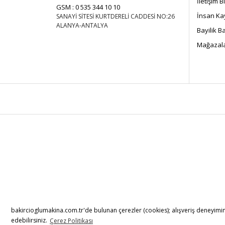
İletişim B
GSM : 0 535 344 10 10
İnsan Ka
SANAYİ SİTESİ KURTDERELİ CADDESİ NO:26
ALANYA-ANTALYA
Bayilik 
Mağazala
bakircioglumakina.com.tr'de bulunan çerezler (cookies); alışveriş deneyiminiz
edebilirsiniz.
Çerez Politikası