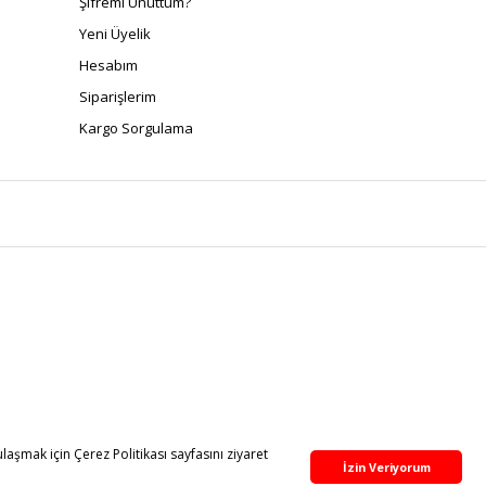
Şifremi Unuttum?
Yeni Üyelik
Hesabım
Siparişlerim
Kargo Sorgulama
aşmak için Çerez Politikası sayfasını ziyaret
İzin Veriyorum