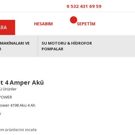
0 532 431 69 59
HESABIM
SEPETİM
ARA
MAKİNALARI VE
SU MOTORU & HİDROFOR
R
POMPALAR
lt 4 Amper Akü
ü Ürünler
POWER
ower 4198 Akü 4 Ah
y
m ürünlerini incele