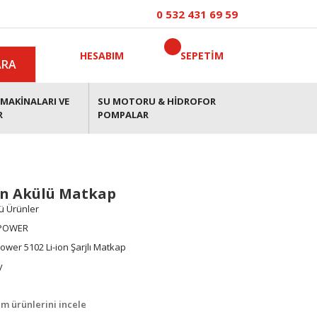
0 532 431 69 59
HESABIM
SEPETİM
ARA
MAKİNALARI VE
SU MOTORU & HİDROFOR
R
POMPALAR
on Akülü Matkap
ü Ürünler
POWER
ower 5102 Li-ion Şarjlı Matkap
y
m ürünlerini incele