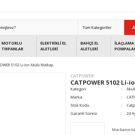
MOTORLU
ELEKTRİKLİ EL
BAHÇE EL
İLAÇLAMA 
TIRPANLAR
ALETLERİ
ALETLERİ
POMPALA
OWER 5102 Li-ion Akülü Matkap
CATPOWER
CATPOWER 5102 Li-i
Kategori
Akül
Marka
CAT
Stok Kodu
Catp
Garanti Süresi
24 A
Markanın tü