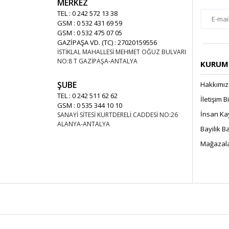
MERKEZ
TEL : 0 242 572 13 38
GSM : 0 532 431 69 59
GSM : 0 532 475 07 05
GAZİPAŞA VD. (TC) : 27020159556
İSTİKLAL MAHALLESİ MEHMET OĞUZ BULVARI
NO:8 T GAZİPAŞA-ANTALYA
KURUMS
ŞUBE
Hakkımı
TEL : 0 242 511 62 62
İletişim B
GSM : 0 535 344 10 10
İnsan Ka
SANAYİ SİTESİ KURTDERELİ CADDESİ NO:26
ALANYA-ANTALYA
Bayilik 
Mağazala