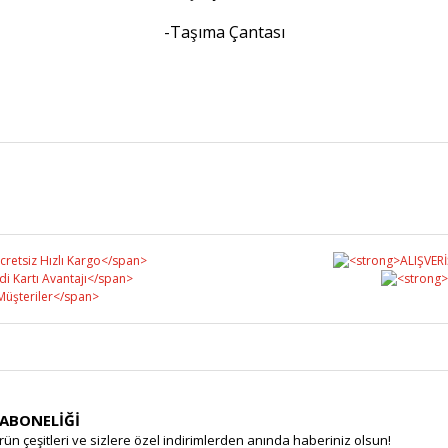
-Taşıma Çantası
Bu ürüne ilk yorumu siz yapın!
Yorum Yaz
 ABONELİĞİ
rün çeşitleri ve sizlere özel indirimlerden anında haberiniz olsun!