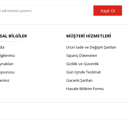
Kayıt Ol
AL BİLGİLER
MÜŞTERİ HİZMETLERİ
zda
Ürün İade ve Değişim Şartları
ilgilerimiz
Sipariş Ödemeleri
ynakları
Gizlilik ve Güvenlik
Başvurusu
Gün İçinde Teslimat
rımız
Garanti Şartları
Havale Bildirim Formu