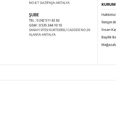
NO:8 T GAZİPAŞA-ANTALYA
KURUMS
ŞUBE
Hakkımı
TEL : 0 242 511 62 62
İletişim B
GSM : 0 535 344 10 10
İnsan Ka
SANAYİ SİTESİ KURTDERELİ CADDESİ NO:26
ALANYA-ANTALYA
Bayilik 
Mağazala