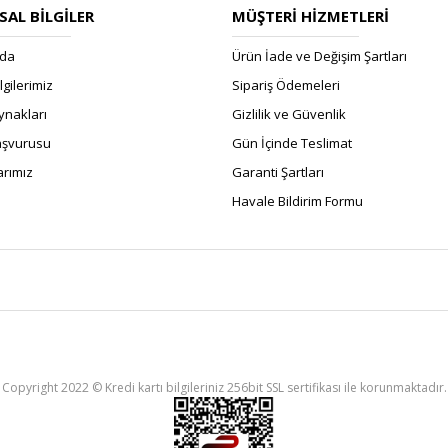
AL BİLGİLER
MÜŞTERİ HİZMETLERİ
zda
Ürün İade ve Değişim Şartları
ilgilerimiz
Sipariş Ödemeleri
ynakları
Gizlilik ve Güvenlik
Başvurusu
Gün İçinde Teslimat
rımız
Garanti Şartları
Havale Bildirim Formu
Copyright 2022 © Kredi kartı bilgileriniz 256bit SSL sertifikası ile korunmaktadır.