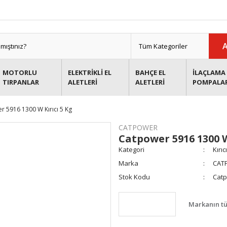
MOTORLU
ELEKTRİKLİ EL
BAHÇE EL
İLAÇLAMA 
TIRPANLAR
ALETLERİ
ALETLERİ
POMPALA
r 5916 1300 W Kırıcı 5 Kg
CATPOWER
Catpower 5916 1300 W
Kategori
Kırıc
Marka
CAT
Stok Kodu
Catp
Markanın tü