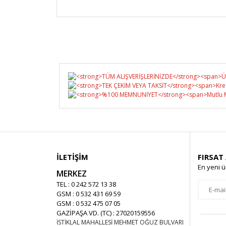
İLETİŞİM
FIRSAT
En yeni ü
MERKEZ
TEL : 0 242 572 13 38
GSM : 0 532 431 69 59
GSM : 0 532 475 07 05
GAZİPAŞA VD. (TC) : 27020159556
İSTİKLAL MAHALLESİ MEHMET OĞUZ BULVARI