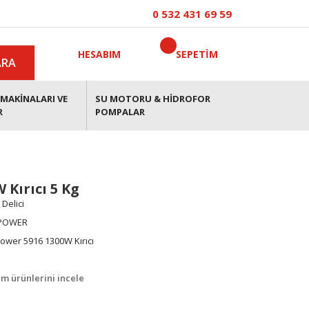
0 532 431 69 59
HESABIM
SEPETİM
ARA
MAKİNALARI VE
SU MOTORU & HİDROFOR
R
POMPALAR
 Kırıcı 5 Kg
ı Delici
POWER
ower 5916 1300W Kırıcı
m ürünlerini incele