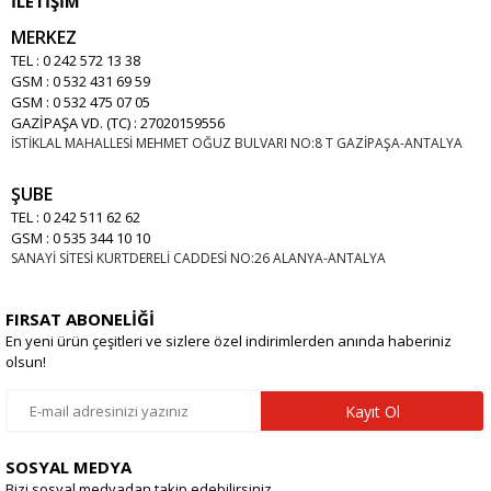
İLETİŞİM
MERKEZ
TEL : 0 242 572 13 38
GSM : 0 532 431 69 59
GSM : 0 532 475 07 05
GAZİPAŞA VD. (TC) : 27020159556
İSTİKLAL MAHALLESİ MEHMET OĞUZ BULVARI NO:8 T GAZİPAŞA-ANTALYA
ŞUBE
TEL : 0 242 511 62 62
GSM : 0 535 344 10 10
SANAYİ SİTESİ KURTDERELİ CADDESİ NO:26 ALANYA-ANTALYA
FIRSAT ABONELİĞİ
En yeni ürün çeşitleri ve sizlere özel indirimlerden anında haberiniz
olsun!
Kayıt Ol
SOSYAL MEDYA
Bizi sosyal medyadan takip edebilirsiniz