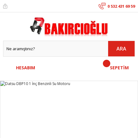
0 532 431 69 59
ARA
HESABIM
SEPETİM