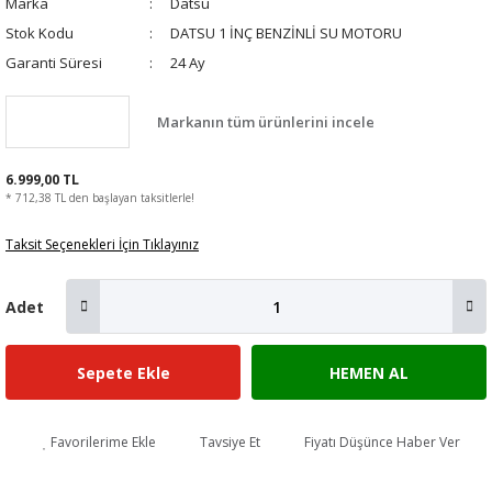
Marka
Datsu
Stok Kodu
DATSU 1 İNÇ BENZİNLİ SU MOTORU
Garanti Süresi
24 Ay
Markanın tüm ürünlerini incele
6.999,00 TL
* 712,38 TL den başlayan taksitlerle!
Taksit Seçenekleri İçin Tıklayınız
Adet
Sepete Ekle
HEMEN AL
Favorilerime Ekle
Tavsiye Et
Fiyatı Düşünce Haber Ver