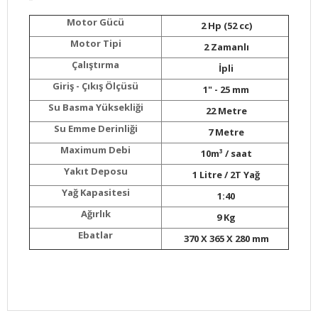
Motor Gücü
2 Hp (52 cc)
Motor Tipi
2 Zamanlı
Çalıştırma
İpli
Giriş - Çıkış Ölçüsü
1" - 25 mm
Su Basma Yüksekliği
22 Metre
Su Emme Derinliği
7 Metre
Maximum Debi
10m³ / saat
Yakıt Deposu
1 Litre / 2T Yağ
Yağ Kapasitesi
1:40
Ağırlık
9 Kg
Ebatlar
370 X 365 X 280 mm