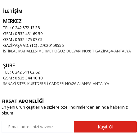
İLETİŞİM
MERKEZ
TEL : 0 242 572 13 38
GSM : 0 532 431 69 59
GSM : 0 532 475 07 05
GAZİPAŞA VD. (TC) : 27020159556
İSTİKLAL MAHALLESİ MEHMET OĞUZ BULVARI NO:8 T GAZİPAŞA-ANTALYA
ŞUBE
TEL : 0 242 511 62 62
GSM : 0 535 344 10 10
SANAYİ SİTESİ KURTDERELİ CADDESİ NO:26 ALANYA-ANTALYA
FIRSAT ABONELİĞİ
En yeni ürün çeşitleri ve sizlere özel indirimlerden anında haberiniz
olsun!
Kayıt Ol