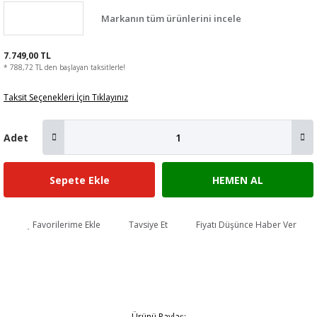
Markanın tüm ürünlerini incele
7.749,00 TL
* 788,72 TL den başlayan taksitlerle!
Taksit Seçenekleri İçin Tıklayınız
Adet
Sepete Ekle
HEMEN AL
Favorilerime Ekle
Tavsiye Et
Fiyatı Düşünce Haber Ver
Ürünü Paylaş: