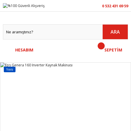
0 532 431 69 59
ARA
HESABIM
SEPETİM
Yeni