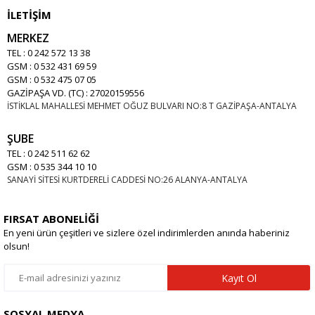
İLETİŞİM
MERKEZ
TEL : 0 242 572 13 38
GSM : 0 532 431 69 59
GSM : 0 532 475 07 05
GAZİPAŞA VD. (TC) : 27020159556
İSTİKLAL MAHALLESİ MEHMET OĞUZ BULVARI NO:8 T GAZİPAŞA-ANTALYA
ŞUBE
TEL : 0 242 511 62 62
GSM : 0 535 344 10 10
SANAYİ SİTESİ KURTDERELİ CADDESİ NO:26 ALANYA-ANTALYA
FIRSAT ABONELİĞİ
En yeni ürün çeşitleri ve sizlere özel indirimlerden anında haberiniz
olsun!
Kayıt Ol
SOSYAL MEDYA