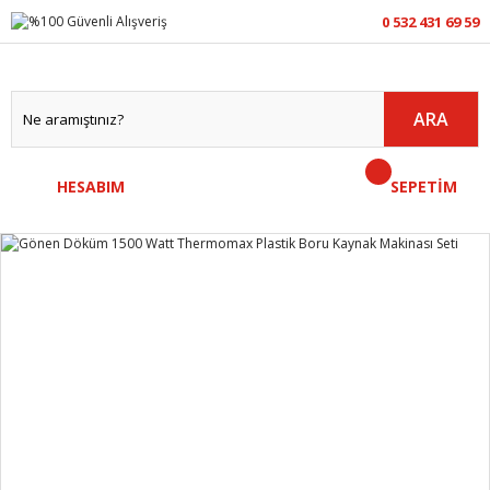
0 532 431 69 59
ARA
HESABIM
SEPETİM