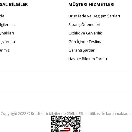
AL BİLGİLER
MÜŞTERİ HİZMETLERİ
zda
Ürün İade ve Değişim Şartları
ilgilerimiz
Sipariş Ödemeleri
ynakları
Gizlilik ve Güvenlik
Başvurusu
Gün İçinde Teslimat
rımız
Garanti Şartları
Havale Bildirim Formu
Copyright 2022 © Kredi kartı bilgileriniz 256bit SSL sertifikası ile korunmaktadır.