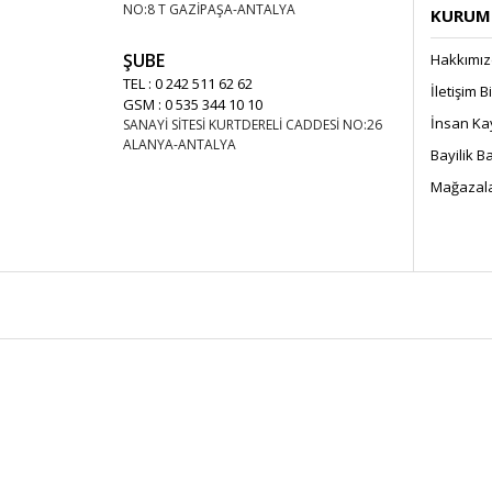
NO:8 T GAZİPAŞA-ANTALYA
KURUMS
ŞUBE
Hakkımı
TEL : 0 242 511 62 62
İletişim B
GSM : 0 535 344 10 10
İnsan Ka
SANAYİ SİTESİ KURTDERELİ CADDESİ NO:26
ALANYA-ANTALYA
Bayilik 
Mağazala