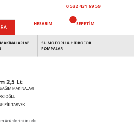
0 532 431 69 59
HESABIM
SEPETİM
ARA
MAKİNALARI VE
SU MOTORU & HİDROFOR
R
POMPALAR
 2,5 Lt
SAĞIM MAKİNALARI
IRCIOĞLU
K PİK TARVEK
m ürünlerini incele