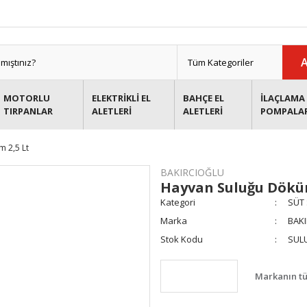
MOTORLU
ELEKTRİKLİ EL
BAHÇE EL
İLAÇLAMA 
TIRPANLAR
ALETLERİ
ALETLERİ
POMPALA
 2,5 Lt
BAKIRCIOĞLU
Hayvan Suluğu Döküm
Kategori
SÜT 
Marka
BAK
Stok Kodu
SULU
Markanın tü