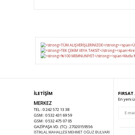
İLETİŞİM
FIRSAT
En yeni ü
MERKEZ
TEL : 0 242 572 13 38
GSM : 0 532 431 69 59
GSM : 0 532 475 07 05
GAZİPAŞA VD. (TC) : 27020159556
İSTİKLAL MAHALLESİ MEHMET OĞUZ BULVARI