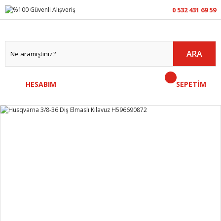
0 532 431 69 59
ARA
HESABIM
SEPETİM