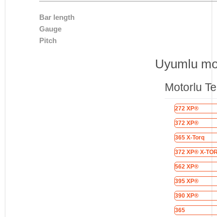
Bar length
Gauge
Pitch
Uyumlu mo
Motorlu Te
272 XP®
372 XP®
365 X-Torq
372 XP® X-TO
562 XP®
395 XP®
390 XP®
365