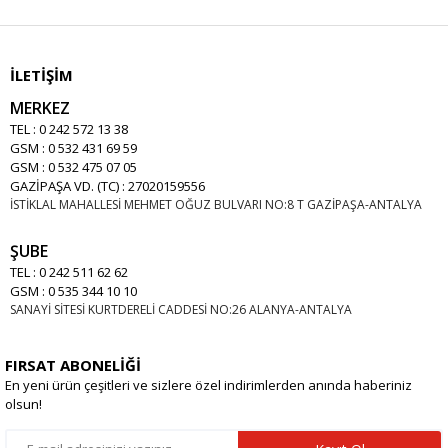
İLETİŞİM
MERKEZ
TEL : 0 242 572 13 38
GSM : 0 532 431 69 59
GSM : 0 532 475 07 05
GAZİPAŞA VD. (TC) : 27020159556
İSTİKLAL MAHALLESİ MEHMET OĞUZ BULVARI NO:8 T GAZİPAŞA-ANTALYA
ŞUBE
TEL : 0 242 511 62 62
GSM : 0 535 344 10 10
SANAYİ SİTESİ KURTDERELİ CADDESİ NO:26 ALANYA-ANTALYA
FIRSAT ABONELİĞİ
En yeni ürün çeşitleri ve sizlere özel indirimlerden anında haberiniz
olsun!