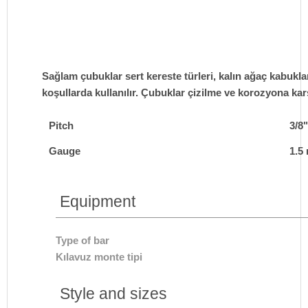
Sağlam çubuklar sert kereste türleri, kalın ağaç kabukl
koşullarda kullanılır. Çubuklar çizilme ve korozyona kar
Pitch
3/8"
Gauge
1.5
Equipment
Type of bar
Kılavuz monte tipi
Style and sizes