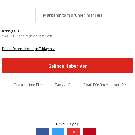
Markanın tüm ürünlerini incele
4.999,00 TL
* 508,81 TL den başlayan taksitlerle!
Taksit Seçenekleri İçin Tıklayınız
Gelince Haber Ver
Favorilerime Ekle
Tavsiye Et
Fiyatı Düşünce Haber Ver
Ürünü Paylaş: