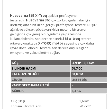
Husqvarna 365 X-Troq
tipik bir profesyonel
testeredir.
Husqvarna 365
çok zorlu uygulamalar için
üretilmiş orta sınıf üzeri gerçek profesyonel testere. Düşük
ağırlık ve yüksek güç dayanıklı bir motorla bir araya
geldiğinde çok geniş bir uygulama yelpazesinde
kullanılabilen bu son derece esnek
365 x-troq
testere
ortaya çıkmaktadır.
X-TORQ motor
sayesinde çok daha
çevre dostu olan bu testere son derece düşük egzoz
emisyonu ve yakıt tüketimi sağlar.
GÜÇ
4.9HP - 3,6 KW
SİLİNDİR HACMİ
70.7 CC
PALA UZUNLUĞU
50,0 CM
ZİNCİR
3/8 36 Diş
YAKIT DEPO KAPASİTESİ
-
AĞIRLIK
6,4 KG
Güç Çıkışı
3,6 kw
Toplam Silindir Hacmi
70.7 cm³