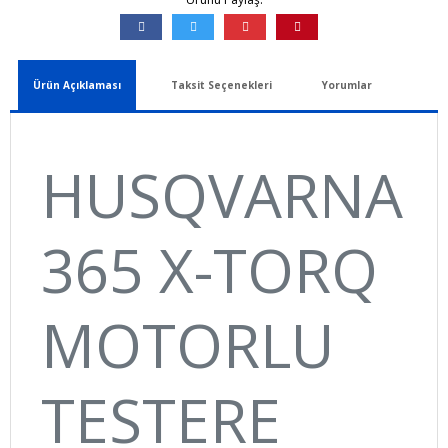
Ürün Açıklaması
Taksit Seçenekleri
Yorumlar
HUSQVARNA
365 X-TORQ
MOTORLU
TESTERE