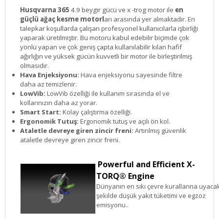
Husqvarna 365
4.9 beygir gücü ve x -trog motor ile
en
güçlü ağaç kesme motorl
arı arasında yer almaktadır. En
talepkar koşullarda çalışan profesyonel kullanıcılarla işbirliği
yaparak üretilmiştir. Bu motoru kabul edebilir biçimde çok
yönlü yapan ve çok geniş çapta kullanılabilir kılan hafif
ağırlığın ve yüksek gücün kuvvetli bir motor ile birleştirilmiş
olmasıdır.
Hava Enjeksiyonu:
Hava enjeksiyonu sayesinde filtre
daha az temizlenir.
LowVib:
LowVib özelliği ile kullanım sırasında el ve
kollarınızın daha az yorar.
Smart Start:
Kolay çalıştırma özelliği.
Ergonomik Tutuş:
Ergonomik tutuş ve açılı ön kol.
Ataletle devreye giren zincir freni:
Artırılmış güvenlik
ataletle devreye giren zincir freni.
Powerful and Efficient X-
TORQ® Engine
Dünyanın en sıkı çevre kurallarına uyaca
şekilde düşük yakıt tüketimi ve egzoz
emisyonu..