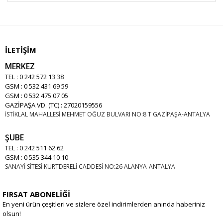
İLETİŞİM
MERKEZ
TEL : 0 242 572 13 38
GSM : 0 532 431 69 59
GSM : 0 532 475 07 05
GAZİPAŞA VD. (TC) : 27020159556
İSTİKLAL MAHALLESİ MEHMET OĞUZ BULVARI NO:8 T GAZİPAŞA-ANTALYA
ŞUBE
TEL : 0 242 511 62 62
GSM : 0 535 344 10 10
SANAYİ SİTESİ KURTDERELİ CADDESİ NO:26 ALANYA-ANTALYA
FIRSAT ABONELİĞİ
En yeni ürün çeşitleri ve sizlere özel indirimlerden anında haberiniz
olsun!