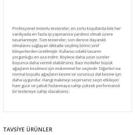
Profesyonel motorlu testereler, en zorlu koşullarda bile her
vardiyada en fazla işi yapmanıza yardımcı olmak üzere
tasarlanmıştır. Tüm testereler, son derece dayanıklı
olmalarını sağlayan dikkatle seçilmiş birinci sınıf
bileşenlerden üretilmiştir. Kullanıcı odaklı tasarım
yorgunluğu en aza indirir. Böylece daha uzun süreler
boyunca daha verimli olabilirsiniz. Bazı modeller büyük
ağaçların kesilmesi için mükemmel bir seçimdir. Diğerleri ise
normal boyutlu ağaçların kesimi ve sorunsuz dal kesme için
daha uygundur. Hangi makineyi seçerseniz seçin etkileyici
ham güce ve çabuk hızlanmaya sahip yüksek performanslı
bir testereye sahip olacaksınız.
Bu ürüne ilk yorumu siz yapın!
TAVSİYE ÜRÜNLER