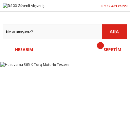
0 532 431 69 59
ARA
HESABIM
SEPETİM