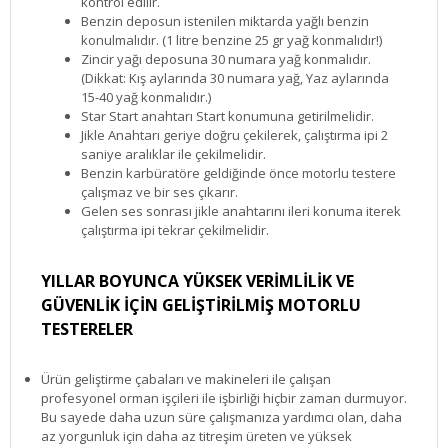
kontrol edilir.
Benzin deposun istenilen miktarda yağlı benzin
konulmalıdır. (1 litre benzine 25 gr yağ konmalıdır!)
Zincir yağı deposuna 30 numara yağ konmalıdır.
(Dikkat: Kış aylarında 30 numara yağ, Yaz aylarında
15-40 yağ konmalıdır.)
Star Start anahtarı Start konumuna getirilmelidir.
Jikle Anahtarı geriye doğru çekilerek, çalıştırma ipi 2
saniye aralıklar ile çekilmelidir.
Benzin karbüratöre geldiğinde önce motorlu testere
çalışmaz ve bir ses çıkarır.
Gelen ses sonrası jikle anahtarını ileri konuma iterek
çalıştırma ipi tekrar çekilmelidir.
YILLAR BOYUNCA YÜKSEK VERİMLİLİK VE
GÜVENLİK İÇİN GELİŞTİRİLMİŞ MOTORLU
TESTERELER
Ürün geliştirme çabaları ve makineleri ile çalışan
profesyonel orman işçileri ile işbirliği hiçbir zaman durmuyor.
Bu sayede daha uzun süre çalışmanıza yardımcı olan, daha
az yorgunluk için daha az titreşim üreten ve yüksek