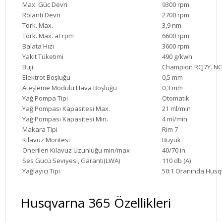
Max. Güc Devri
9300 rpm
Rölanti Devri
2700 rpm
Tork. Max.
3,9 nm
Tork. Max. at rpm
6600 rpm
Balata Hızı
3600 rpm
Yakıt Tüketimi
490 g/kwh
Buji
Champion RCJ7Y. N
Elektrot Boşluğu
0,5 mm
Ateşleme Modülü Hava Boşluğu
0,3 mm
Yağ Pompa Tipi
Otomatik
Yağ Pompası Kapasitesi Max.
21 ml/min
Yağ Pompası Kapasitesi Min.
4 ml/min
Makara Tipi
Rim 7
Kılavuz Montesi
Büyük
Önerilen Kılavuz Uzunluğu min/max
40/70 in
Ses Gücü Seviyesi, Garanti(LWA)
110 db (A)
Yağlayıcı Tipi
50:1 Oranında Husq
Husqvarna 365 Özellikleri