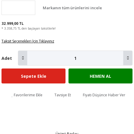
Markanın tüm ürünlerini incele
32.999,00 TL
* 3.358,75 TL den başlayan taksitlerle!
Taksit Seçenekleri İçin Tıklayınız
Adet
Sepete Ekle
HEMEN AL
Favorilerime Ekle
Tavsiye Et
Fiyatı Düşünce Haber Ver
Ürünü Paylaş: