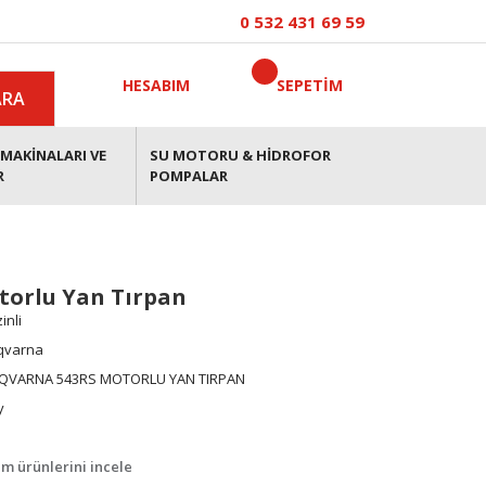
0 532 431 69 59
HESABIM
SEPETİM
ARA
MAKİNALARI VE
SU MOTORU & HİDROFOR
R
POMPALAR
torlu Yan Tırpan
inli
qvarna
QVARNA 543RS MOTORLU YAN TIRPAN
y
m ürünlerini incele