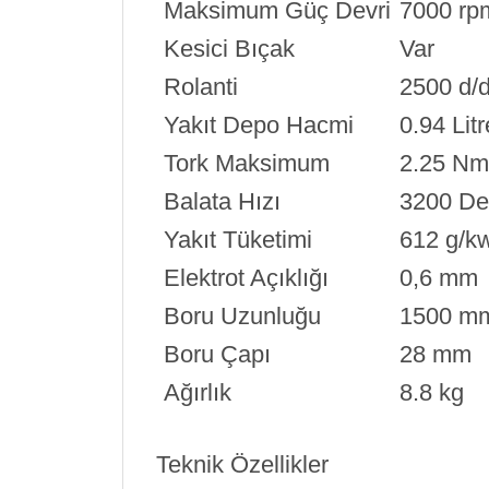
Maksimum Güç Devri
7000 rp
Kesici Bıçak
Var
Rolanti
2500 d/
Yakıt Depo Hacmi
0.94 Litr
Tork Maksimum
2.25 Nm
Balata Hızı
3200 De
Yakıt Tüketimi
612 g/k
Elektrot Açıklığı
0,6 mm
Boru Uzunluğu
1500 m
Boru Çapı
28 mm
Ağırlık
8.8 kg
Teknik Özellikler