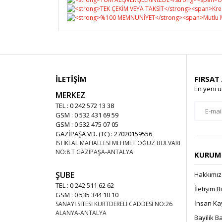
İLETİŞİM
FIRSAT
En yeni ü
MERKEZ
TEL : 0 242 572 13 38
GSM : 0 532 431 69 59
GSM : 0 532 475 07 05
GAZİPAŞA VD. (TC) : 27020159556
İSTİKLAL MAHALLESİ MEHMET OĞUZ BULVARI
NO:8 T GAZİPAŞA-ANTALYA
KURUMS
ŞUBE
Hakkımı
TEL : 0 242 511 62 62
İletişim B
GSM : 0 535 344 10 10
İnsan Ka
SANAYİ SİTESİ KURTDERELİ CADDESİ NO:26
ALANYA-ANTALYA
Bayilik 