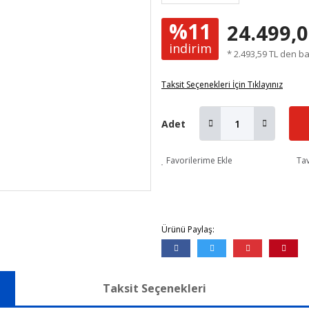
%11
24.499,0
indirim
* 2.493,59 TL den ba
Taksit Seçenekleri İçin Tıklayınız
Adet
Favorilerime Ekle
Tav
Ürünü Paylaş:
Taksit Seçenekleri