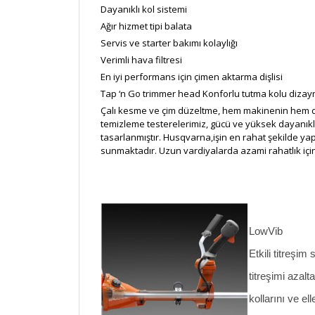
Dayanıklı kol sistemi
Ağır hizmet tipi balata
Servis ve starter bakımı kolaylığı
Verimli hava filtresi
En iyi performans için çimen aktarma dişlisi
Tap ‘n Go trimmer head Konforlu tutma kolu dizay
Çalı kesme ve çim düzeltme, hem makinenin hem de op
temizleme testerelerimiz, gücü ve yüksek dayanıklıl
tasarlanmıştır. Husqvarna,işin en rahat şekilde ya
sunmaktadır. Uzun vardiyalarda azami rahatlık için
LowVib
Etkili titreşim
titreşimi azalt
kollarını ve el