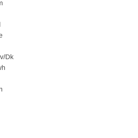
m
d
e
v/Dk
wh
m