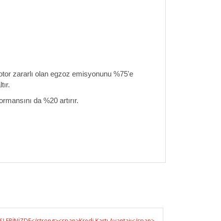
tor zararlı olan egzoz emisyonunu %75'e
tır.
formansını da %20 artırır.