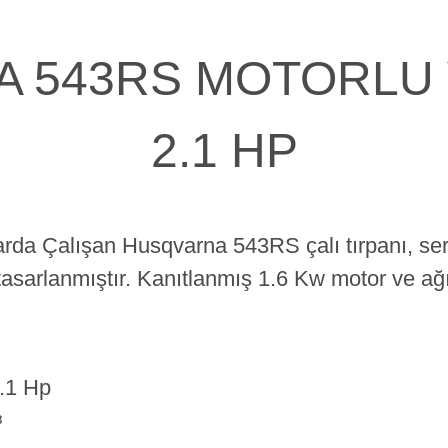
 543RS MOTORLU 
2.1 HP
rda Çalışan Husqvarna 543RS çalı tırpanı, sert
tasarlanmıştır. Kanıtlanmış 1.6 Kw motor ve ağı
.1 Hp
³