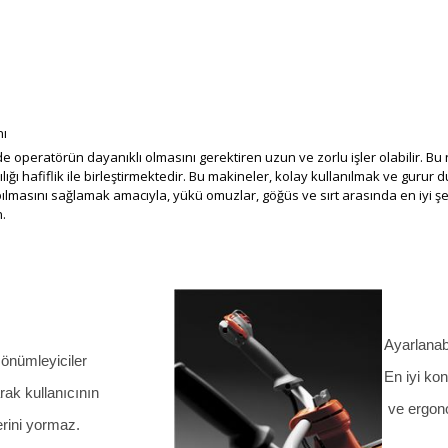
nı
eratörün dayanıklı olmasını gerektiren uzun ve zorlu işler olabilir. Bu ned
ığı hafiflik ile birleştirmektedir. Bu makineler, kolay kullanılmak ve guru
pılmasını sağlamak amacıyla, yükü omuzlar, göğüs ve sırt arasında en iyi şe
.
Ayarlanab
 sönümleyiciler
En iyi kon
arak kullanıcının
ve ergono
lerini yormaz.