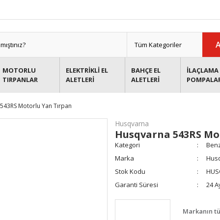
MOTORLU
ELEKTRİKLİ EL
BAHÇE EL
İLAÇLAMA 
TIRPANLAR
ALETLERİ
ALETLERİ
POMPALA
543RS Motorlu Yan Tırpan
Husqvarna
Husqvarna 543RS Mo
Kategori
Benz
Marka
Hus
Stok Kodu
HUS
Garanti Süresi
24 A
Markanın tü