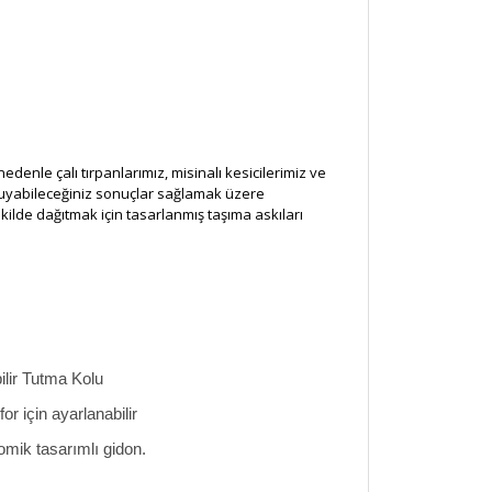
enle çalı tırpanlarımız, misinalı kesicilerimiz ve
r duyabileceğiniz sonuçlar sağlamak üzere
kilde dağıtmak için tasarlanmış taşıma askıları
ilir Tutma Kolu
for için ayarlanabilir
mik tasarımlı gidon.