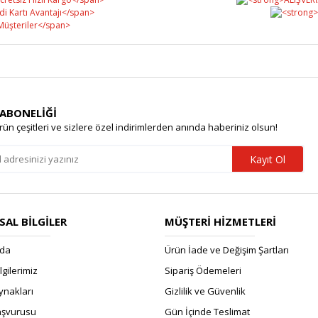
 ABONELİĞİ
rün çeşitleri ve sizlere özel indirimlerden anında haberiniz olsun!
Kayıt Ol
AL BİLGİLER
MÜŞTERİ HİZMETLERİ
zda
Ürün İade ve Değişim Şartları
ilgilerimiz
Sipariş Ödemeleri
ynakları
Gizlilik ve Güvenlik
Başvurusu
Gün İçinde Teslimat