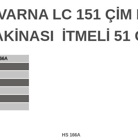
ARNA LC 151 ÇİM
AKİNASI
İTMELİ
51
66A
HS 166A