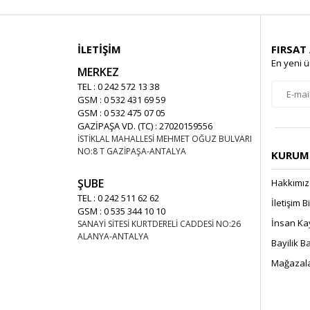
İLETİŞİM
FIRSAT
En yeni ü
MERKEZ
TEL : 0 242 572 13 38
GSM : 0 532 431 69 59
GSM : 0 532 475 07 05
GAZİPAŞA VD. (TC) : 27020159556
İSTİKLAL MAHALLESİ MEHMET OĞUZ BULVARI
NO:8 T GAZİPAŞA-ANTALYA
KURUMS
ŞUBE
Hakkımı
TEL : 0 242 511 62 62
İletişim B
GSM : 0 535 344 10 10
İnsan Ka
SANAYİ SİTESİ KURTDERELİ CADDESİ NO:26
ALANYA-ANTALYA
Bayilik 
Mağazala