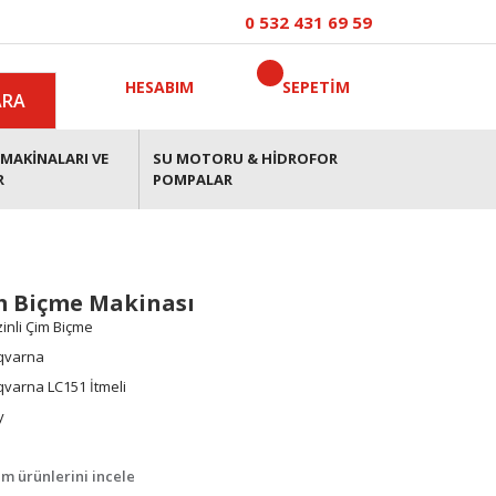
0 532 431 69 59
HESABIM
SEPETİM
ARA
MAKİNALARI VE
SU MOTORU & HİDROFOR
R
POMPALAR
m Biçme Makinası
inli Çim Biçme
qvarna
varna LC151 İtmeli
y
m ürünlerini incele