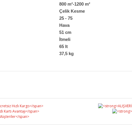
800 m²-1200 m²
Çelik Kesme
25 - 75
Hava
51 cm
İtmeli
65 lt
37,5 kg
Bu ürüne ilk yorumu siz yapın!
Yorum Yaz