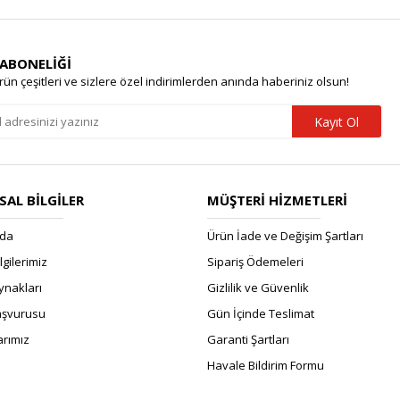
 ABONELİĞİ
rün çeşitleri ve sizlere özel indirimlerden anında haberiniz olsun!
Kayıt Ol
AL BİLGİLER
MÜŞTERİ HİZMETLERİ
zda
Ürün İade ve Değişim Şartları
ilgilerimiz
Sipariş Ödemeleri
ynakları
Gizlilik ve Güvenlik
Başvurusu
Gün İçinde Teslimat
rımız
Garanti Şartları
Havale Bildirim Formu