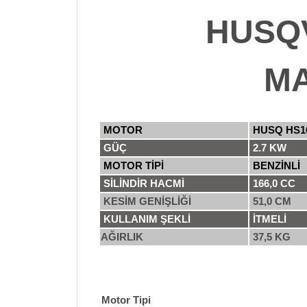
HUSQV
M
MOTOR
HUSQ HS1
GÜÇ
2.7 KW
MOTOR TİPİ
BENZİNLİ
SİLİNDİR HACMİ
166,0 CC
KESİM GENİŞLİĞİ
51,0 CM
KULLANIM ŞEKLİ
İTMELİ
AĞIRLIK
37,5 KG
Motor Tipi