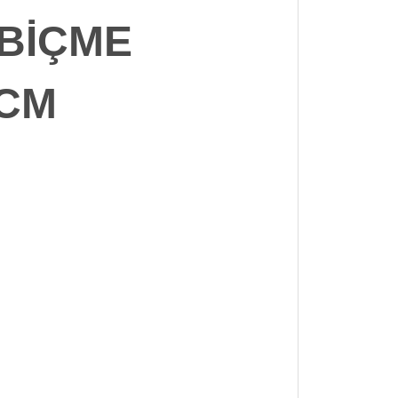
 BİÇME
 CM