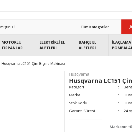
MOTORLU
ELEKTRİKLİ EL
BAHÇE EL
İLAÇLAMA 
TIRPANLAR
ALETLERİ
ALETLERİ
POMPALA
Husqvarna LC151 Çim Biçme Makinası
Husqvarna
Husqvarna LC151 Çi
Kategori
Benz
Marka
Hus
Stok Kodu
Husq
Garanti Süresi
24 A
Markanın tü