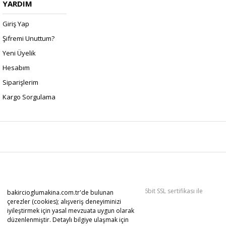
YARDIM
Giriş Yap
Şifremi Unuttum?
Yeni Üyelik
Hesabım
Siparişlerim
Kargo Sorgulama
Copyright 2022 © Kredi kartı bilgileriniz 256bit SSL sertifikası ile
bakircioglumakina.com.tr'de bulunan
korunmaktadır.
çerezler (cookies); alışveriş deneyiminizi
iyileştirmek için yasal mevzuata uygun olarak
düzenlenmiştir. Detaylı bilgiye ulaşmak için