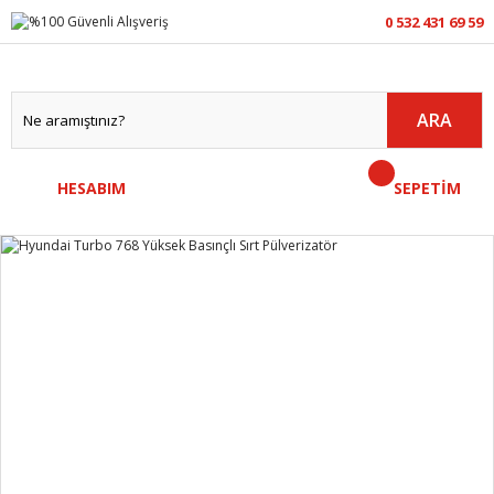
0 532 431 69 59
ARA
HESABIM
SEPETİM