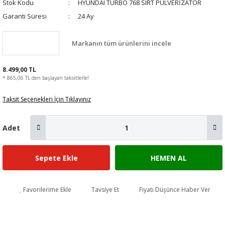
Stok Kodu
HYUNDAI TURBO 768 SIRT PÜLVERİZATÖR
Garanti Süresi
24 Ay
Markanın tüm ürünlerini incele
8.499,00 TL
* 865,06 TL den başlayan taksitlerle!
Taksit Seçenekleri İçin Tıklayınız
Adet
Sepete Ekle
HEMEN AL
Favorilerime Ekle
Tavsiye Et
Fiyatı Düşünce Haber Ver