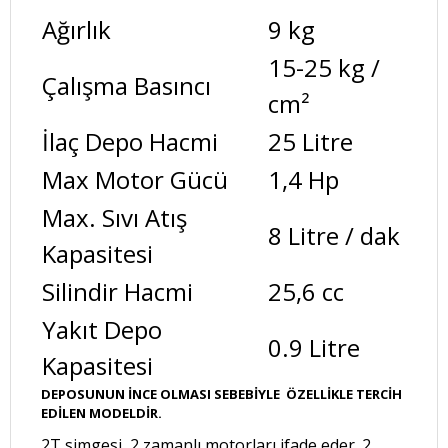
Ağırlık
9 kg
15-25 kg /
Çalışma Basıncı
cm²
İlaç Depo Hacmi
25 Litre
Max Motor Gücü
1,4 Hp
Max. Sıvı Atış
8 Litre / dak
Kapasitesi
Silindir Hacmi
25,6 cc
Yakıt Depo
0.9 Litre
Kapasitesi
DEPOSUNUN İNCE OLMASI SEBEBİYLE ÖZELLİKLE TERCİH
EDİLEN MODELDİR.
2T simgesi, 2 zamanlı motorları ifade eder. 2