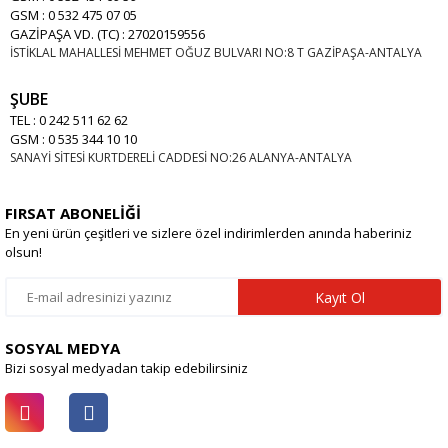
GSM : 0 532 475 07 05
GAZİPAŞA VD. (TC) : 27020159556
İSTİKLAL MAHALLESİ MEHMET OĞUZ BULVARI NO:8 T GAZİPAŞA-ANTALYA
ŞUBE
TEL : 0 242 511 62 62
GSM : 0 535 344 10 10
SANAYİ SİTESİ KURTDERELİ CADDESİ NO:26 ALANYA-ANTALYA
FIRSAT ABONELİĞİ
En yeni ürün çeşitleri ve sizlere özel indirimlerden anında haberiniz
olsun!
Kayıt Ol
SOSYAL MEDYA
Bizi sosyal medyadan takip edebilirsiniz