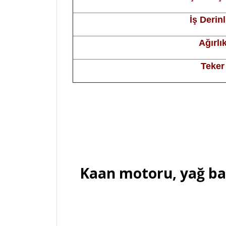
İş Derinl
Ağırlı
Teker
Kaan motoru, yağ bany