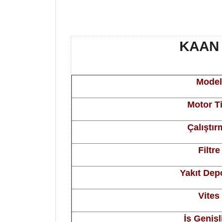
KAAN 
Model
Motor Ti
Çalıştır
Filtre
Yakıt De
Vites
İş Genişl