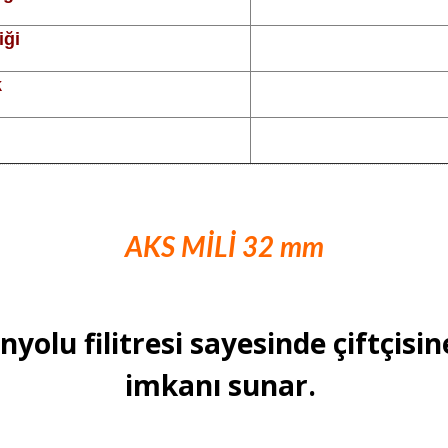
iği
k
AKS MİLİ 32 mm
olu filitresi sayesinde çiftçisin
imkanı sunar.