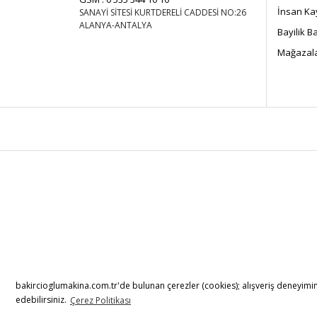
İnsan Ka
SANAYİ SİTESİ KURTDERELİ CADDESİ NO:26
ALANYA-ANTALYA
Bayilik 
Mağazala
bakircioglumakina.com.tr'de bulunan çerezler (cookies); alışveriş deneyiminiz
edebilirsiniz.
Çerez Politikası