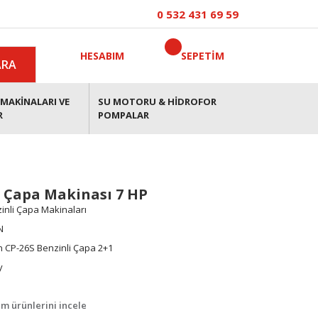
0 532 431 69 59
HESABIM
SEPETİM
ARA
MAKİNALARI VE
SU MOTORU & HİDROFOR
R
POMPALAR
i Çapa Makinası 7 HP
inli Çapa Makinaları
N
 CP-26S Benzinli Çapa 2+1
y
m ürünlerini incele