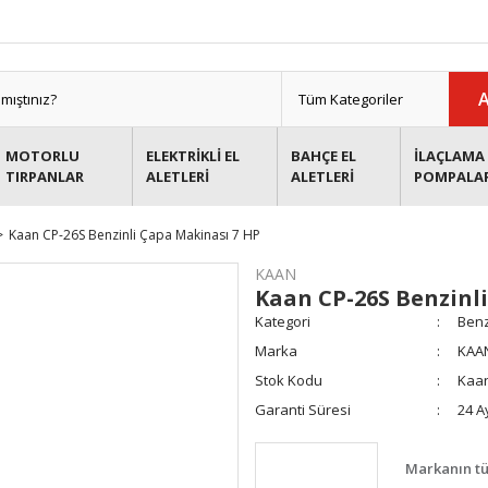
MOTORLU
ELEKTRİKLİ EL
BAHÇE EL
İLAÇLAMA 
TIRPANLAR
ALETLERİ
ALETLERİ
POMPALA
Kaan CP-26S Benzinli Çapa Makinası 7 HP
KAAN
Kaan CP-26S Benzinl
Kategori
Benz
Marka
KAA
Stok Kodu
Kaan
Garanti Süresi
24 A
Markanın tü