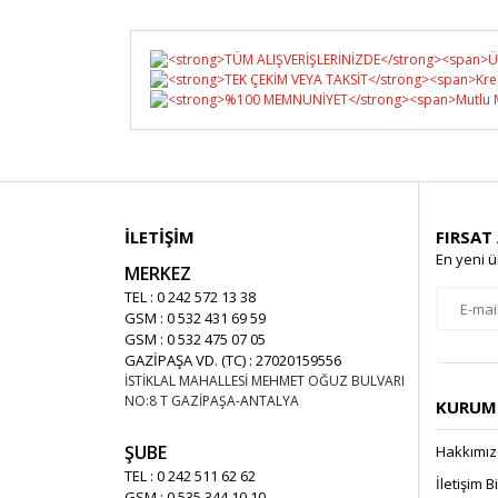
İLETİŞİM
FIRSAT
En yeni ü
MERKEZ
TEL : 0 242 572 13 38
GSM : 0 532 431 69 59
GSM : 0 532 475 07 05
GAZİPAŞA VD. (TC) : 27020159556
İSTİKLAL MAHALLESİ MEHMET OĞUZ BULVARI
NO:8 T GAZİPAŞA-ANTALYA
KURUMS
ŞUBE
Hakkımı
TEL : 0 242 511 62 62
İletişim B
GSM : 0 535 344 10 10