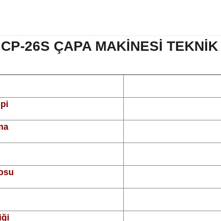
CP-26S ÇAPA MAKİNESİ TEKNİK
pi
ma
posu
iği