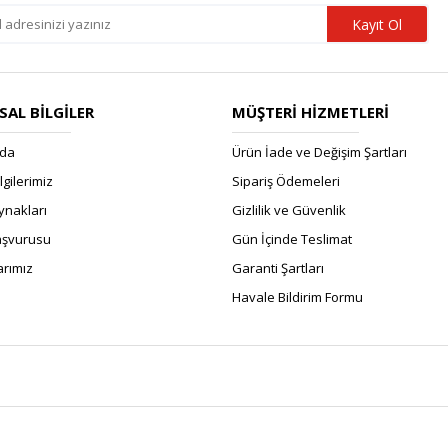
Kayıt Ol
AL BİLGİLER
MÜŞTERİ HİZMETLERİ
zda
Ürün İade ve Değişim Şartları
ilgilerimiz
Sipariş Ödemeleri
ynakları
Gizlilik ve Güvenlik
Başvurusu
Gün İçinde Teslimat
rımız
Garanti Şartları
Havale Bildirim Formu