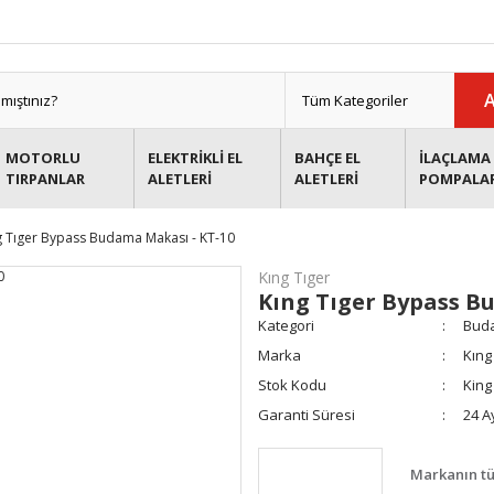
MOTORLU
ELEKTRİKLİ EL
BAHÇE EL
İLAÇLAMA 
TIRPANLAR
ALETLERİ
ALETLERİ
POMPALA
g Tıger Bypass Budama Makası - KT-10
Kıng Tıger
Kıng Tıger Bypass B
Kategori
Buda
Marka
Kıng
Stok Kodu
King
Garanti Süresi
24 A
Markanın tü