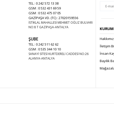
TEL : 0 242 572 13 38
GSM : 0 532 431 69 59
GSM : 0 532 475 07 05
GAZİPAŞA VD. (TC) : 27020159556
İSTİKLAL MAHALLESİ MEHMET OĞUZ BULVARI
NO:8 T GAZİPAŞA-ANTALYA
KURUMS
ŞUBE
Hakkımı
TEL : 0 242 511 62 62
İletişim B
GSM : 0 535 344 10 10
İnsan Ka
SANAYİ SİTESİ KURTDERELİ CADDESİ NO:26
ALANYA-ANTALYA
Bayilik 
Mağazala