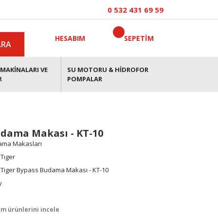
0 532 431 69 59
HESABIM
SEPETİM
ARA
MAKİNALARI VE
SU MOTORU & HİDROFOR
R
POMPALAR
udama Makası - KT-10
ma Makasları
 Tıger
 Tiger Bypass Budama Makası - KT-10
y
m ürünlerini incele