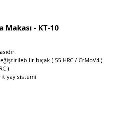
a Makası - KT-10
sıdır.
iştirilebilir bıçak ( 55 HRC / CrMoV4 )
RC )
it yay sistemi