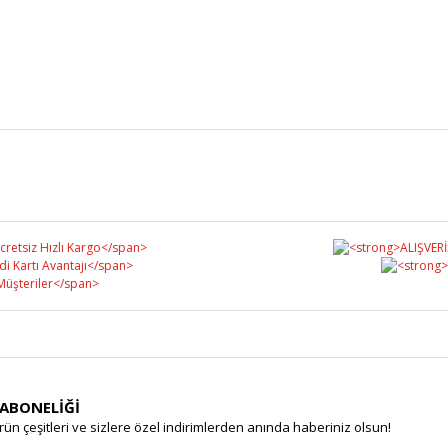
Bu ürüne ilk yorumu siz yapın!
Yorum Yaz
 ABONELİĞİ
rün çeşitleri ve sizlere özel indirimlerden anında haberiniz olsun!