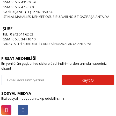
GSM : 0 532 431 69 59
GSM : 0 532 475 07 05
GAZİPAŞA VD. (TC) : 27020159556
İSTİKLAL MAHALLESİ MEHMET OĞUZ BULVARI NO:8 T GAZİPAŞA-ANTALYA
ŞUBE
TEL : 0 242 511 62 62
GSM : 0 535 344 10 10
SANAYİ SİTESİ KURTDERELİ CADDESİ NO:26 ALANYA-ANTALYA
FIRSAT ABONELİĞİ
En yeni ürün çeşitleri ve sizlere özel indirimlerden anında haberiniz
olsun!
Kayıt Ol
SOSYAL MEDYA
Bizi sosyal medyadan takip edebilirsiniz