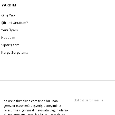
YARDIM
Giriş Yap
Şifremi Unuttum?
Yeni Üyelik
Hesabım
Siparişlerim
Kargo Sorgulama
Copyright 2022 © Kredi kartı bilgileriniz 256bit SSL sertifikası ile
bakircioglumakina.com.tr'de bulunan
korunmaktadır.
çerezler (cookies); alışveriş deneyiminizi
iyileştirmek için yasal mevzuata uygun olarak
düzenlenmiştir. Detaylı bilgiye ulaşmak için