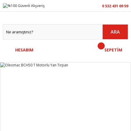
0 532 431 69 59
ARA
HESABIM
SEPETİM