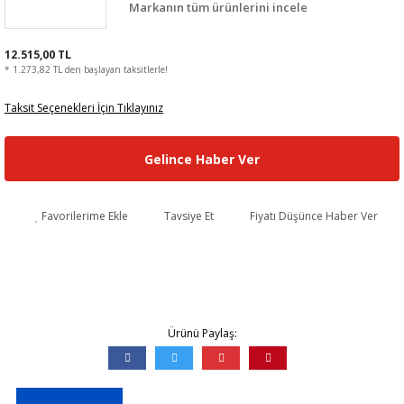
Markanın tüm ürünlerini incele
12.515,00 TL
* 1.273,82 TL den başlayan taksitlerle!
Taksit Seçenekleri İçin Tıklayınız
Gelince Haber Ver
Favorilerime Ekle
Tavsiye Et
Fiyatı Düşünce Haber Ver
Ürünü Paylaş: