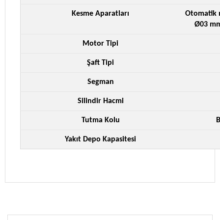
Kesme Aparatları
Otomatik 
Ø03 mm 
Motor Tipi
Şaft Tipi
Segman
Silindir Hacmi
Tutma Kolu
B
Yakıt Depo Kapasitesi
Bu ürüne ilk yorumu siz yapın!