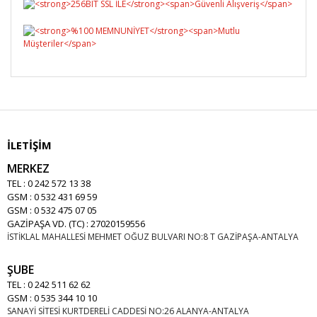
İLETİŞİM
MERKEZ
TEL : 0 242 572 13 38
GSM : 0 532 431 69 59
GSM : 0 532 475 07 05
GAZİPAŞA VD. (TC) : 27020159556
İSTİKLAL MAHALLESİ MEHMET OĞUZ BULVARI NO:8 T GAZİPAŞA-ANTALYA
ŞUBE
TEL : 0 242 511 62 62
GSM : 0 535 344 10 10
SANAYİ SİTESİ KURTDERELİ CADDESİ NO:26 ALANYA-ANTALYA