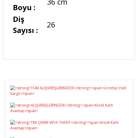
36 cm
Boyu :
Diş
26
Sayısı :
Bu ürüne ilk yorumu siz yapın!
Yorum Yaz