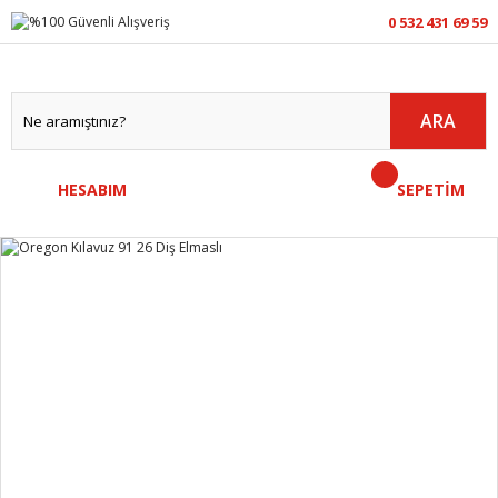
0 532 431 69 59
ARA
HESABIM
SEPETİM