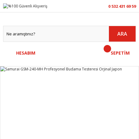
0 532 431 69 59
ARA
HESABIM
SEPETİM