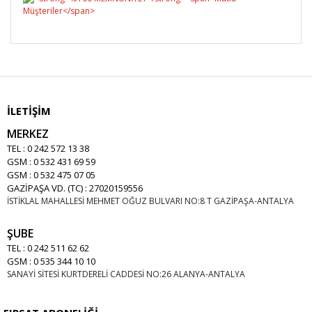
İLETİŞİM
MERKEZ
TEL : 0 242 572 13 38
GSM : 0 532 431 69 59
GSM : 0 532 475 07 05
GAZİPAŞA VD. (TC) : 27020159556
İSTİKLAL MAHALLESİ MEHMET OĞUZ BULVARI NO:8 T GAZİPAŞA-ANTALYA
ŞUBE
TEL : 0 242 511 62 62
GSM : 0 535 344 10 10
SANAYİ SİTESİ KURTDERELİ CADDESİ NO:26 ALANYA-ANTALYA