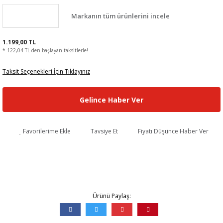
Markanın tüm ürünlerini incele
1.199,00 TL
* 122,04 TL den başlayan taksitlerle!
Taksit Seçenekleri İçin Tıklayınız
Gelince Haber Ver
Favorilerime Ekle
Tavsiye Et
Fiyatı Düşünce Haber Ver
Ürünü Paylaş: