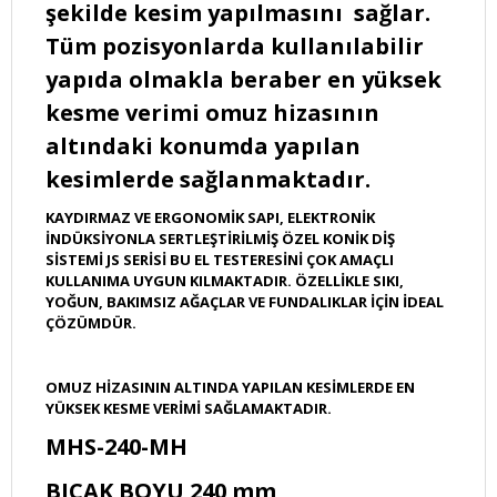
şekilde kesim yapılmasını sağlar.
Tüm pozisyonlarda kullanılabilir
yapıda olmakla beraber en yüksek
kesme verimi omuz hizasının
altındaki konumda yapılan
kesimlerde sağlanmaktadır.
KAYDIRMAZ VE ERGONOMİK SAPI, ELEKTRONİK
İNDÜKSİYONLA SERTLEŞTİRİLMİŞ ÖZEL KONİK DİŞ
SİSTEMİ JS SERİSİ BU EL TESTERESİNİ ÇOK AMAÇLI
KULLANIMA UYGUN KILMAKTADIR. ÖZELLİKLE SIKI,
YOĞUN, BAKIMSIZ AĞAÇLAR VE FUNDALIKLAR İÇİN İDEAL
ÇÖZÜMDÜR.
OMUZ HİZASININ ALTINDA YAPILAN KESİMLERDE EN
YÜKSEK KESME VERİMİ SAĞLAMAKTADIR.
MHS-240-MH
BIÇAK BOYU 240 mm