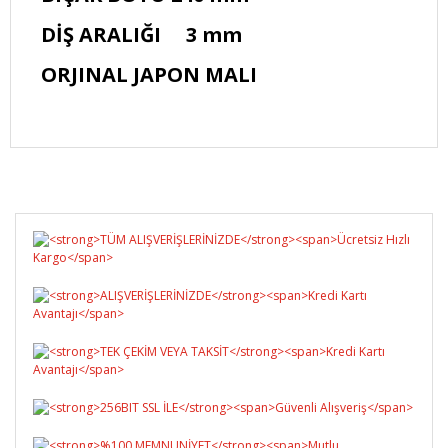
DİŞ ARALIĞI 3 mm
ORJINAL JAPON MALI
Bu ürüne ilk yorumu siz yapın!
Yorum Yaz