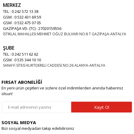
MERKEZ
TEL : 0 242 572 13 38
GSM : 0 532 431 69 59
GSM : 0 532 475 07 05
GAZİPAŞA VD. (TC) : 27020159556
İSTİKLAL MAHALLESİ MEHMET OĞUZ BULVARI NO:8 T GAZİPAŞA-ANTALYA
ŞUBE
TEL : 0 242 511 62 62
GSM : 0 535 344 10 10
SANAYİ SİTESİ KURTDERELİ CADDESİ NO:26 ALANYA-ANTALYA
FIRSAT ABONELİĞİ
En yeni ürün çeşitleri ve sizlere özel indirimlerden anında haberiniz
olsun!
Kayıt Ol
SOSYAL MEDYA
Bizi sosyal medyadan takip edebilirsiniz