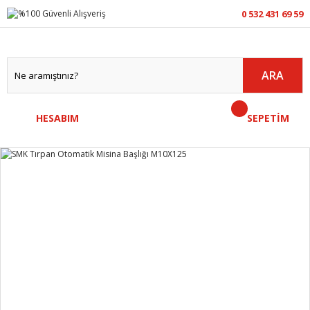
0 532 431 69 59
ARA
HESABIM
SEPETİM