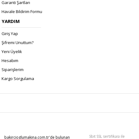
Garanti Şartları
Havale Bildirim Formu
YARDIM
Giriş Yap
Şifremi Unuttum?
Yeni Üyelik
Hesabım
Siparişlerim
Kargo Sorgulama
Copyright 2022 © Kredi kartı bilgileriniz 256bit SSL sertifikası ile
bakircioglumakina.com.tr'de bulunan