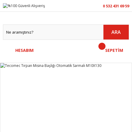
0 532 431 69 59
ARA
HESABIM
SEPETİM