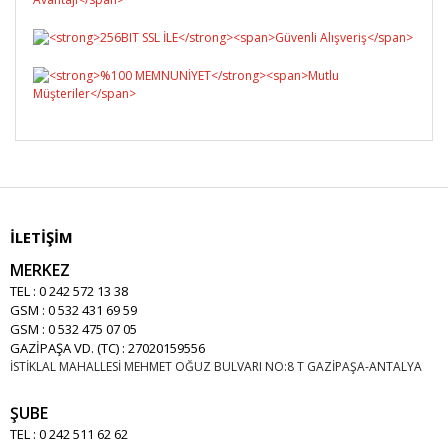
İLETİŞİM
MERKEZ
TEL : 0 242 572 13 38
GSM : 0 532 431 69 59
GSM : 0 532 475 07 05
GAZİPAŞA VD. (TC) : 27020159556
İSTİKLAL MAHALLESİ MEHMET OĞUZ BULVARI NO:8 T GAZİPAŞA-ANTALYA
ŞUBE
TEL : 0 242 511 62 62