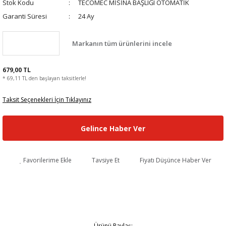
Stok Kodu
TECOMEC MİSİNA BAŞLIĞI OTOMATİK
Garanti Süresi
24 Ay
Markanın tüm ürünlerini incele
679,00 TL
* 69,11 TL den başlayan taksitlerle!
Taksit Seçenekleri İçin Tıklayınız
Gelince Haber Ver
Favorilerime Ekle
Tavsiye Et
Fiyatı Düşünce Haber Ver
Ürünü Paylaş: