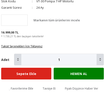
Stok Kodu
VT-30 Pompa 7 HP Motorlu
Garanti Süresi
24 Ay
Markanın tüm ürünlerini incele
16.999,00 TL
* 1.730,21 TL den başlayan taksitlerle!
Taksit Seçenekleri İçin Tıklayınız
Adet
Sepete Ekle
HEMEN AL
Favorilerime Ekle
Tavsiye Et
Fiyatı Düşünce Haber Ver