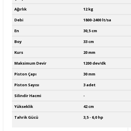
Ağırlık
12 kg
Debi
1800-2400 lt/sa
En
30,5 cm
Boy
33 cm
Kurs
20 mm
Maksimum Devir
1200 dev/dk
Piston Çapı
30 mm
Piston Sayısı
3 adet
Silindir Hacmi
-
Yükseklik
42 cm
Tahrik Gücü
3,5 - 6,0 hp