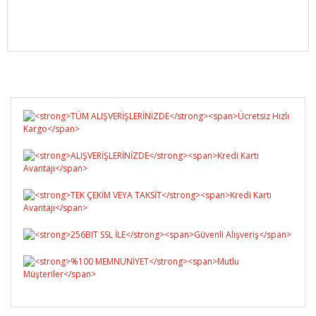
Bu ürüne ilk yorumu siz yapın!
Yorum Yaz