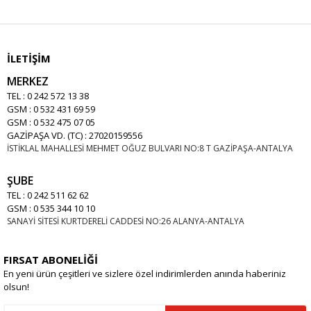
İLETİŞİM
MERKEZ
TEL : 0 242 572 13 38
GSM : 0 532 431 69 59
GSM : 0 532 475 07 05
GAZİPAŞA VD. (TC) : 27020159556
İSTİKLAL MAHALLESİ MEHMET OĞUZ BULVARI NO:8 T GAZİPAŞA-ANTALYA
ŞUBE
TEL : 0 242 511 62 62
GSM : 0 535 344 10 10
SANAYİ SİTESİ KURTDERELİ CADDESİ NO:26 ALANYA-ANTALYA
FIRSAT ABONELİĞİ
En yeni ürün çeşitleri ve sizlere özel indirimlerden anında haberiniz
olsun!