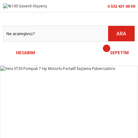
0 532 431 69 59
ARA
HESABIM
SEPETİM