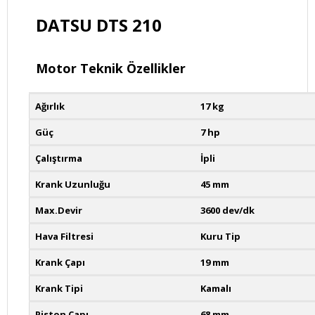
DATSU DTS 210
Motor Teknik Özellikler
Ağırlık
17 kg
Güç
7 hp
Çalıştırma
İpli
Krank Uzunluğu
45 mm
Max.Devir
3600 dev/dk
Hava Filtresi
Kuru Tip
Krank Çapı
19 mm
Krank Tipi
Kamalı
Piston Çapı
68 mm