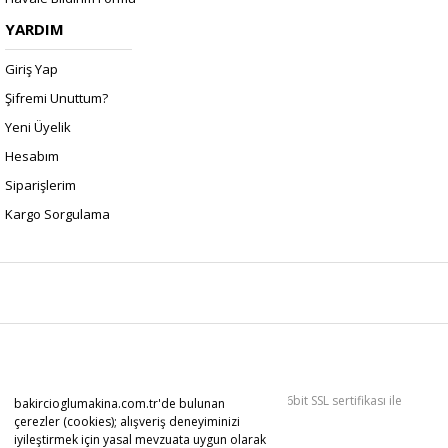
YARDIM
Giriş Yap
Şifremi Unuttum?
Yeni Üyelik
Hesabım
Siparişlerim
Kargo Sorgulama
Copyright 2022 © Kredi kartı bilgileriniz 256bit SSL sertifikası ile
bakircioglumakina.com.tr'de bulunan
korunmaktadır.
çerezler (cookies); alışveriş deneyiminizi
iyileştirmek için yasal mevzuata uygun olarak