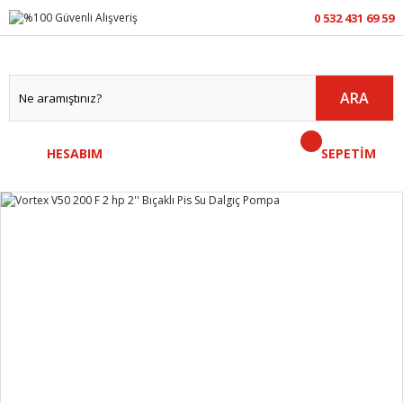
0 532 431 69 59
ARA
HESABIM
SEPETİM