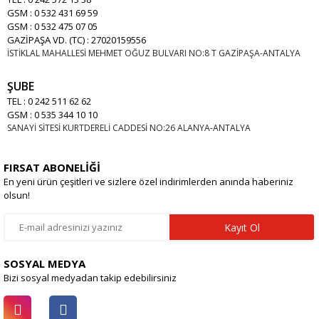
GSM : 0 532 431 69 59
GSM : 0 532 475 07 05
GAZİPAŞA VD. (TC) : 27020159556
İSTİKLAL MAHALLESİ MEHMET OĞUZ BULVARI NO:8 T GAZİPAŞA-ANTALYA
ŞUBE
TEL : 0 242 511 62 62
GSM : 0 535 344 10 10
SANAYİ SİTESİ KURTDERELİ CADDESİ NO:26 ALANYA-ANTALYA
FIRSAT ABONELİĞİ
En yeni ürün çeşitleri ve sizlere özel indirimlerden anında haberiniz
olsun!
Kayıt Ol
SOSYAL MEDYA
Bizi sosyal medyadan takip edebilirsiniz