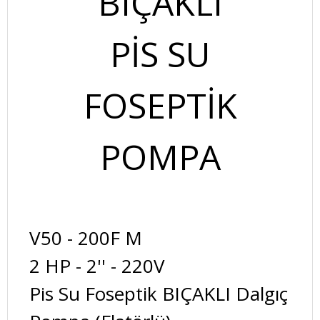
BIÇAKLI
PİS SU
FOSEPTİK
POMPA
V50 - 200F M
2 HP - 2'' - 220V
Pis Su Foseptik BIÇAKLI Dalgıç