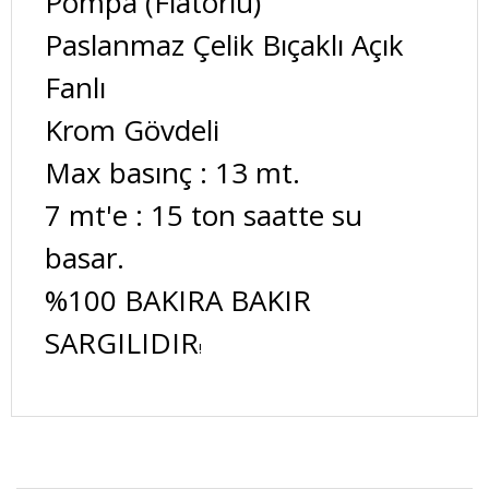
Pompa (Flatörlü)
Paslanmaz Çelik Bıçaklı Açık
Fanlı
Krom Gövdeli
Max basınç : 13 mt.
7 mt'e : 15 ton saatte su
basar.
%100 BAKIRA BAKIR
SARGILIDIR
!
Bu ürüne ilk yorumu siz yapın!