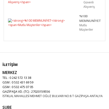
Güvenli
Alışveriş
%100
MEMNUNİYET
Mutlu
Müşteriler
İLETİŞİM
MERKEZ
TEL : 0 242 572 13 38
GSM : 0 532 431 69 59
GSM : 0 532 475 07 05
GAZİPAŞA VD. (TC) : 27020159556
İSTİKLAL MAHALLESİ MEHMET OĞUZ BULVARI NO:8 T GAZİPAŞA-ANTALYA
ŞUBE