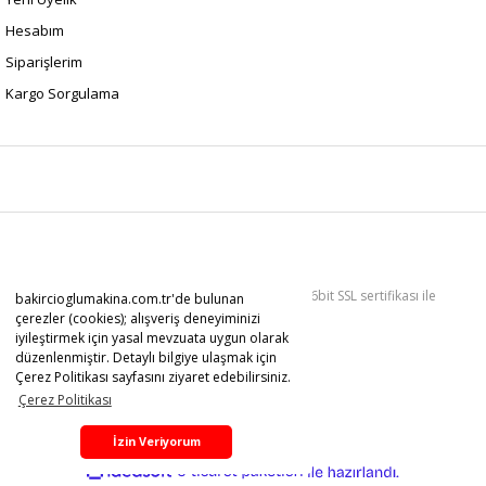
Hesabım
Siparişlerim
Kargo Sorgulama
Copyright 2022 © Kredi kartı bilgileriniz 256bit SSL sertifikası ile
bakircioglumakina.com.tr'de bulunan
korunmaktadır.
çerezler (cookies); alışveriş deneyiminizi
iyileştirmek için yasal mevzuata uygun olarak
düzenlenmiştir. Detaylı bilgiye ulaşmak için
Çerez Politikası sayfasını ziyaret edebilirsiniz.
Çerez Politikası
İzin Veriyorum
ile
ideasoft
e-