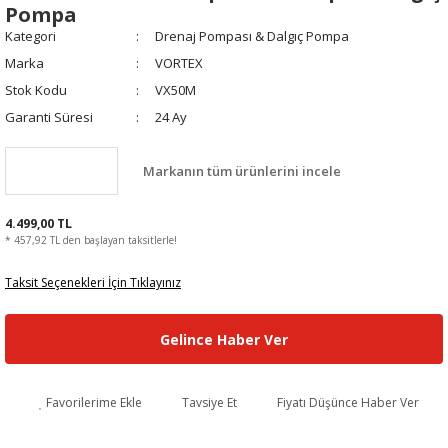
Cihazları
Pompa
Kategori
Drenaj Pompası & Dalgıç Pompa
Sıcak Hava
Marka
VORTEX
Tabancası
Stok Kodu
VX50M
Koyun & Keçi
Garanti Süresi
24 Ay
Kırkma Makineleri
Vantilatör
Markanın tüm ürünlerini incele
4.499,00 TL
* 457,92 TL den başlayan taksitlerle!
Taksit Seçenekleri İçin Tıklayınız
Gelince Haber Ver
Favorilerime Ekle
Tavsiye Et
Fiyatı Düşünce Haber Ver