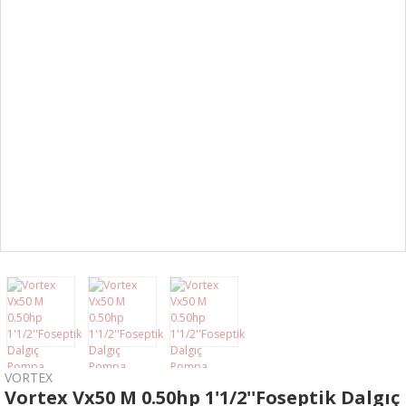
Kaynak
Makinaları
Kırıcı Delici
Kompresör
Dekupaj & Kılıç
Testereler
Elektrikli Vinç
Planya, Zımpara,
Kanal Açma
Makinaları
Gönye Kesme &
Seramik Kesme
Transpalet
VORTEX
Vortex Vx50 M 0.50hp 1'1/2''Foseptik Dalgıç
Lazerli Ölçüm