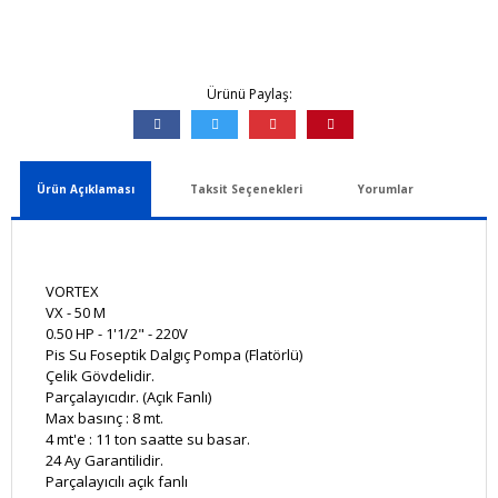
Ürünü Paylaş:
Ürün Açıklaması
Taksit Seçenekleri
Yorumlar
VORTEX
VX - 50 M
0.50 HP - 1'1/2" - 220V
Pis Su Foseptik Dalgıç Pompa (Flatörlü)
Çelik Gövdelidir.
Parçalayıcıdır. (Açık Fanlı)
Max basınç : 8 mt.
4 mt'e : 11 ton saatte su basar.
24 Ay Garantilidir.
Parçalayıcılı açık fanlı