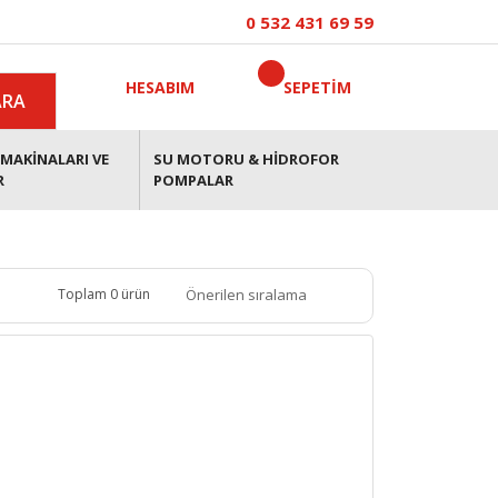
0 532 431 69 59
HESABIM
SEPETİM
ARA
MAKİNALARI VE
SU MOTORU & HİDROFOR
R
POMPALAR
Toplam 0 ürün