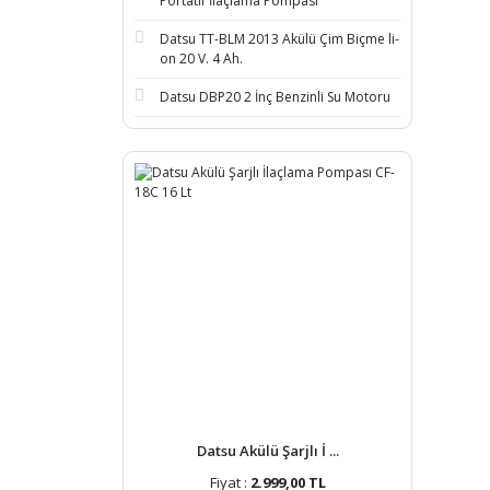
Portatif İlaçlama Pompası
Datsu TT-BLM 2013 Akülü Çim Biçme li-
on 20 V. 4 Ah.
Datsu DBP20 2 İnç Benzinli Su Motoru
Datsu Akülü Şarjlı İ ...
Fiyat :
2.999,00 TL