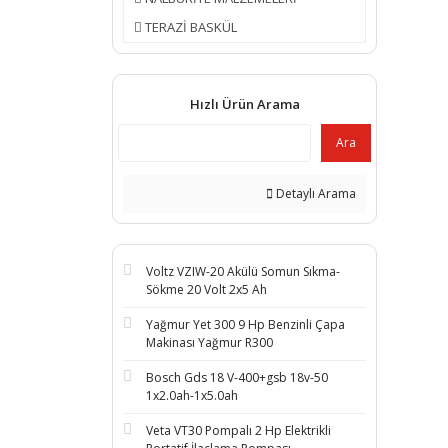
TERAZİ BASKÜL
Hızlı Ürün Arama
Ara
Detaylı Arama
Voltz VZIW-20 Akülü Somun Sıkma-
Sökme 20 Volt 2x5 Ah
Yağmur Yet 300 9 Hp Benzinli Çapa
Makinası Yağmur R300
Bosch Gds 18 V-400+gsb 18v-50
1x2.0ah-1x5.0ah
Veta VT30 Pompalı 2 Hp Elektrikli