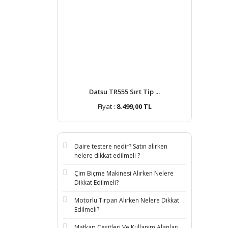
Datsu TR555 Sırt Tip ...
Fiyat :
8.499,00 TL
Daire testere nedir? Satın alırken
nelere dikkat edilmeli ?
Çim Biçme Makinesi Alırken Nelere
Dikkat Edilmeli?
Motorlu Tırpan Alırken Nelere Dikkat
Edilmeli?
Matkap Çeşitleri Ve Kullanım Alanları