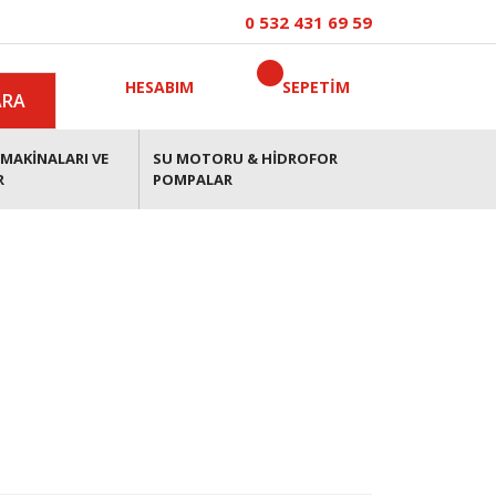
0 532 431 69 59
HESABIM
SEPETİM
ARA
MAKİNALARI VE
SU MOTORU & HİDROFOR
R
POMPALAR