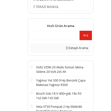
TERAZİ BASKÜL
Hızlı Ürün Arama
Ara
Detaylı Arama
Voltz VZIW-20 Akülü Somun Sıkma-
Sökme 20 Volt 2x5 Ah
Yağmur Yet 300 9 Hp Benzinli Çapa
Makinası Yağmur R300
Bosch Gds 18 V-400+gsb 18v-50
1x2.0ah-1x5.0ah
Veta VT30 Pompalı 2 Hp Elektrikli