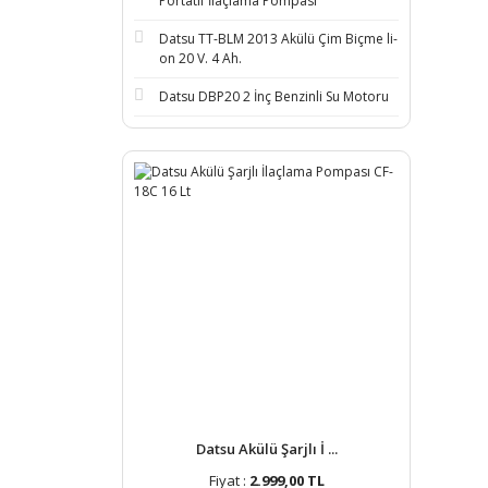
Portatif İlaçlama Pompası
Datsu TT-BLM 2013 Akülü Çim Biçme li-
on 20 V. 4 Ah.
Datsu DBP20 2 İnç Benzinli Su Motoru
Datsu Akülü Şarjlı İ ...
Fiyat :
2.999,00 TL