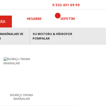
0 532 431 69 59
HESABIM
SEPETİM
ARA
MAKİNALARI VE
SU MOTORU & HİDROFOR
R
POMPALAR
BASINÇLI YIKAMA
MAKİNALARI