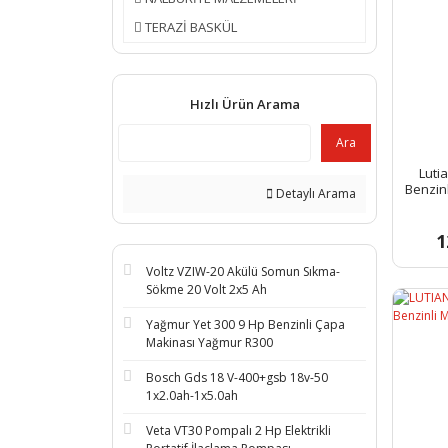
TERAZİ BASKÜL
Hızlı Ürün Arama
Ara
Luti
Benzin
Detaylı Arama
1
Voltz VZIW-20 Akülü Somun Sıkma-
Sökme 20 Volt 2x5 Ah
Yağmur Yet 300 9 Hp Benzinli Çapa
Makinası Yağmur R300
Bosch Gds 18 V-400+gsb 18v-50
1x2.0ah-1x5.0ah
Veta VT30 Pompalı 2 Hp Elektrikli