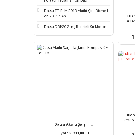
Portatif İlaçlama Pompası
Datsu TT-BLM 2013 Akülü Çim Biçme li-
LUTIA
on 20 V. 4 Ah.
Benzi
Datsu DBP20 2 İnç Benzinli Su Motoru
1
Lutian
Jenera
Datsu Akülü Şarjlı İ ...
Fiyat :
2.999,00 TL