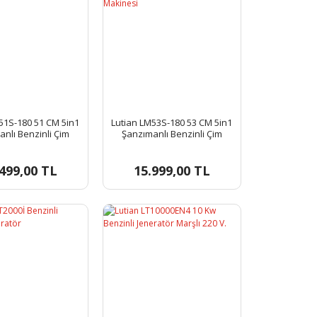
51S-180 51 CM 5in1
Lutian LM53S-180 53 CM 5in1
nlı Benzinli Çim
Şanzımanlı Benzinli Çim
me Makinesi
Biçme Makinesi
499,00 TL
15.999,00 TL