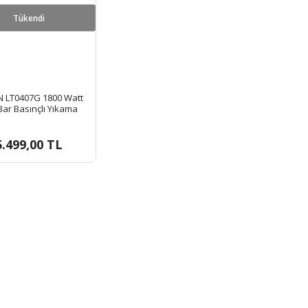
Tükendi
N LT0407G 1800 Watt
Bar Basınçlı Yıkama
Makinesi
5.499,00 TL