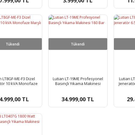
7.999,00 TL
3.999,00 TL
11.
Tükendi
Tükendi
n LT8GF-ME-F3 Dizel
Lutian LT-19ME Profesyonel
Lutian L
tör 10 kVA Monofaze
Basınçlı Yıkama Makinesi
Jeneratör
Marşlı 12 HP
180 Bar
4.999,00 TL
34.999,00 TL
29.