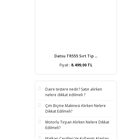
Datsu TR555 Sırt Tip ...
Fiyat :
8.499,00 TL
Daire testere nedir? Satın alırken
nelere dikkat edilmeli ?
Çim Biçme Makinesi Alırken Nelere
Dikkat Edilmeli?
Motorlu Tırpan Alırken Nelere Dikkat
Edilmeli?
Matkap Çeşitleri Ve Kullanım Alanları