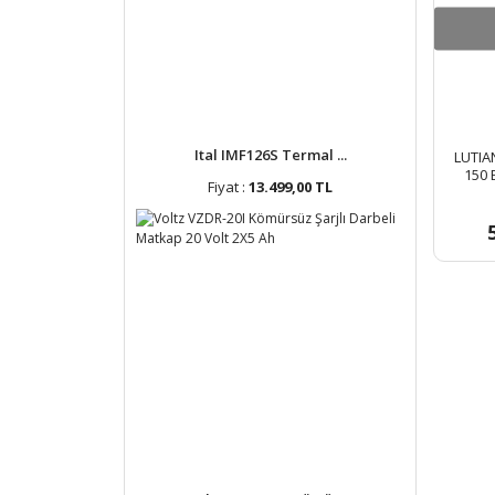
Ital IMF126S Termal ...
LUTIA
150 
Fiyat :
13.499,00 TL