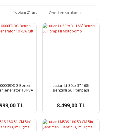
Toplam 21 ürün
10000EDDG Benzinli
Lutian Lt-30cx 3'' 168f
r Jeneratör 10 kVA
Benzinli Su Pompası
ft Güç Marşlı
Motopomp
999,00 TL
8.499,00 TL