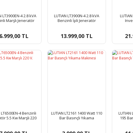
N LT3900EN-4 2.8 kVA
LUTIAN LT3900N-4 2.8 kVA
LUTIAN 
nli Marşlı Jeneratör
Benzinli İpli Jeneratör
Inve
6.999,00 TL
13.999,00 TL
21.
 LT6500EN-4 Benzinli
LUTIAN LT2161 1400 Watt 110
LUTIAN 
tör 5.5 Kw Marşlı 220
Bar Basınçlı Yıkama
195 Bar
V.
Makinesi