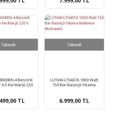
999,00 TL
7.999,00 TL
Tükendi
Tükendi
T8000EN-4 Benzinli
LUTIAN LT0407A 1800 Watt
 6.5 Kw Marşlı 220
150 Bar Basınçlı Yıkama
V.
Makinesi Aksesuarlı
499,00 TL
6.999,00 TL