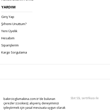
YARDIM
Giriş Yap
Şifremi Unuttum?
Yeni Üyelik
Hesabım
Siparişlerim
Kargo Sorgulama
Copyright 2022 © Kredi kartı bilgileriniz 256bit SSL sertifikası ile
bakircioglumakina.com.tr'de bulunan
korunmaktadır.
çerezler (cookies); alışveriş deneyiminizi
iyileştirmek için yasal mevzuata uygun olarak