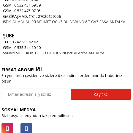
GSM : 0 532 431 69 59
GSM : 0 532 475 07 05
GAZİPAŞA VD. (TC) : 27020159556
İSTİKLAL MAHALLESİ MEHMET OĞUZ BULVARI NO:8 T GAZİPAŞA-ANTALYA
ŞUBE
TEL : 0 242 511 62 62
GSM : 0 535 344 10 10
SANAYİ SİTESİ KURTDERELİ CADDESİ NO:26 ALANYA-ANTALYA
FIRSAT ABONELİĞİ
En yeni ürün çeşitleri ve sizlere özel indirimlerden anında haberiniz
olsun!
Kayıt Ol
SOSYAL MEDYA
Bizi sosyal medyadan takip edebilirsiniz