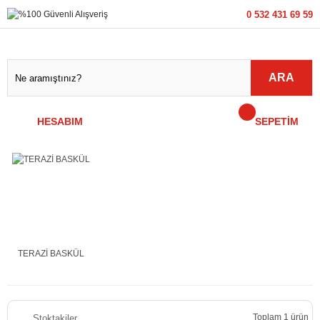
0 532 431 69 59
ARA
HESABIM
SEPETİM
TERAZİ BASKÜL
Toplam 1 ürün
Stoktakiler