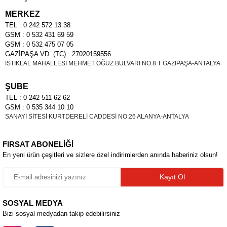
MERKEZ
TEL : 0 242 572 13 38
GSM : 0 532 431 69 59
GSM : 0 532 475 07 05
GAZİPAŞA VD. (TC) : 27020159556
İSTİKLAL MAHALLESİ MEHMET OĞUZ BULVARI NO:8 T GAZİPAŞA-ANTALYA
ŞUBE
TEL : 0 242 511 62 62
GSM : 0 535 344 10 10
SANAYİ SİTESİ KURTDERELİ CADDESİ NO:26 ALANYA-ANTALYA
FIRSAT ABONELİĞİ
En yeni ürün çeşitleri ve sizlere özel indirimlerden anında haberiniz olsun!
Kayıt Ol
SOSYAL MEDYA
Bizi sosyal medyadan takip edebilirsiniz