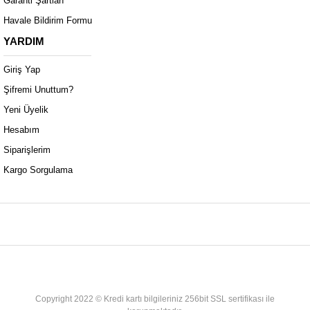
Garanti Şartları
Havale Bildirim Formu
YARDIM
Giriş Yap
Şifremi Unuttum?
Yeni Üyelik
Hesabım
Siparişlerim
Kargo Sorgulama
Copyright 2022 © Kredi kartı bilgileriniz 256bit SSL sertifikası ile