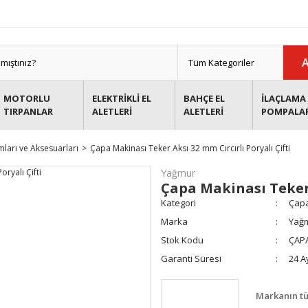
MOTORLU
ELEKTRİKLİ EL
BAHÇE EL
İLAÇLAMA 
TIRPANLAR
ALETLERİ
ALETLERİ
POMPALA
ları ve Aksesuarları
Çapa Makinası Teker Aksı 32 mm Cırcırlı Poryalı Çifti
Yağmur
Çapa Makinası Teker 
Kategori
Çapa
Marka
Yağ
Stok Kodu
ÇAPA
Garanti Süresi
24 A
Markanın tü