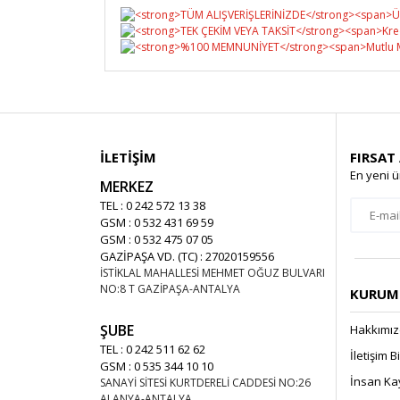
İLETİŞİM
FIRSAT
En yeni ü
MERKEZ
TEL : 0 242 572 13 38
GSM : 0 532 431 69 59
GSM : 0 532 475 07 05
GAZİPAŞA VD. (TC) : 27020159556
İSTİKLAL MAHALLESİ MEHMET OĞUZ BULVARI
NO:8 T GAZİPAŞA-ANTALYA
KURUMS
ŞUBE
Hakkımı
TEL : 0 242 511 62 62
İletişim B
GSM : 0 535 344 10 10
İnsan Ka
SANAYİ SİTESİ KURTDERELİ CADDESİ NO:26
ALANYA-ANTALYA