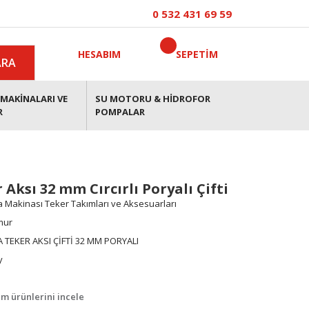
0 532 431 69 59
HESABIM
SEPETİM
ARA
MAKİNALARI VE
SU MOTORU & HİDROFOR
R
POMPALAR
Aksı 32 mm Cırcırlı Poryalı Çifti
 Makinası Teker Takımları ve Aksesuarları
mur
 TEKER AKSI ÇİFTİ 32 MM PORYALI
y
m ürünlerini incele