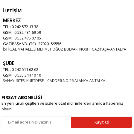
İLETİŞİM
MERKEZ
TEL : 0 242 572 13 38
GSM : 0 532 431 69 59
GSM : 0 532 475 07 05
GAZİPAŞA VD. (TC) : 27020159556
İSTİKLAL MAHALLESİ MEHMET OĞUZ BULVARI NO:8 T GAZİPAŞA-ANTALYA
ŞUBE
TEL : 0 242 511 62 62
GSM : 0 535 344 10 10
SANAYİ SİTESİ KURTDERELİ CADDESİ NO:26 ALANYA-ANTALYA
FIRSAT ABONELİĞİ
En yeni ürün çeşitleri ve sizlere özel indirimlerden anında haberiniz
olsun!
Kayıt Ol